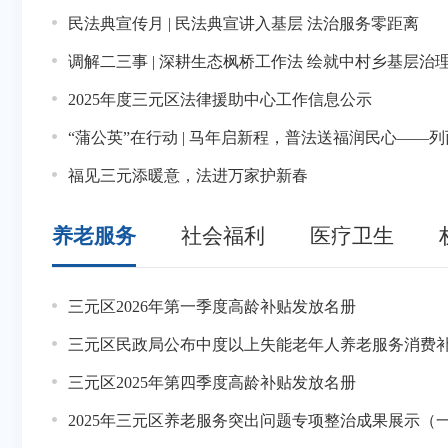
04-20
民法典宣传月 | 民法典宣讲入基层 法治服务零距离
转发财政部、住房城乡建设部关于印发《中央财政农村危房改造补助资金管理办
12-08
调解二三事 | 深耕生态枫桥工作法 绘就中村乡基层治
三元区住房和城乡建设局关于2026年3月三元区公共租赁住
11-17
2025年度三元区法律援助中心工作信息公示
2026年申请三元区城镇户籍中等偏下收入家庭公
“蒲公英”在行动 | 马年启新程，普法送福润民心——列西司
福见三元添暖意，法进万家护新春
养老服务
社会福利
医疗卫生
08-05
三元区2026年第一季度高龄补贴发放名册
三元区流域面积50~200km2河流流域综合规划环
07-31
三元区民政局公布中度以上失能老年人养老服务消费补贴项目村
2026年福建省重点河段、敏感水域采砂管理责任人
07-20
三元区2025年第四季度高龄补贴发放名册
三明市三元区人民政府关于三明市三元区禁止开垦
07-05
2025年三元区养老服务突出问题专项整治成果展示（
三元区水利局关于局领导分工调整的通知