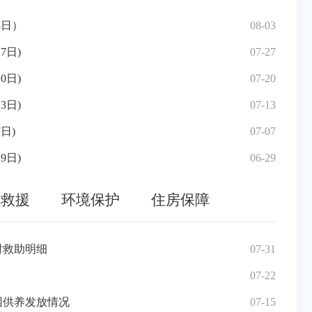
十届五次会议第043号代表建议办理情况的答复
3日）
06-17
08-03
福建省市
三元
十届五次会议第005号代表建议办理情况的答复
7日)
06-13
07-27
福建省市
三元
十届五次会议第004号代表建议办理情况的答复
0日)
06-13
07-20
福建省流
三明
十届五次会议第017号代表建议办理情况的答复
3日)
06-13
07-13
三元区
三元
五次会议第20262015号委员提案办理情况的答复
日)
06-11
07-07
福建省
工贸
五次会议第20262017号委员提案办理情况的答复
9日)
06-11
06-29
三元区
三元
故救援
环境保护
住房保障
时救助明细
06-30
07-31
元国资〔
抓实
场所安全生产会议暨溺水应急演练
06-18
07-22
2026
三元
四次全国文物普查中第二批新发现不可移动文物名录的公示
特困供养发放情况
03-04
07-15
2026
三元