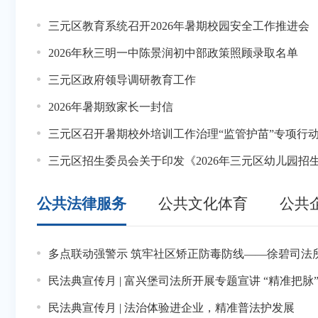
09-11
三元区教育系统召开2026年暑期校园安全工作推进会
转发《福建省人力资源和社会保障厅 福建省财政厅 国家税务总局福建省税务局关于明确2
08-27
2026年秋三明一中陈景润初中部政策照顾录取名单
三元区杜鹃新村9幢105室公告
04-28
三元区政府领导调研教育工作
转发《福建省人力资源和社会保障厅关于印发福建省大规模职业技能
04-15
2026年暑期致家长一封信
三元区沪明新村219栋1号公告
01-31
三元区召开暑期校外培训工作治理“监管护苗”专项行
三元区红十字会2025年捐赠审计报告
01-24
三元区招生委员会关于印发《2026年三元区幼儿园招
三元区岩前镇白叶坑村博爱家园项目专项审计报告
公共法律服务
公共文化体育
公共
07-17
多点联动强警示 筑牢社区矫正防毒防线——徐碧司法所开展社区矫正对象
转发三明市住房和城乡建设局、三明市财政局关于印发《三明市三元区公共
07-06
民法典宣传月 | 富兴堡司法所开展专题宣讲 “精准把
转发福建省财政厅、福建省住房和城乡建设厅关于下达2026年中央财政农村危房改造补助资
06-12
民法典宣传月 | 法治体验进企业，精准普法护发展
转发三明市住建局关于2026年三明市三元区公共