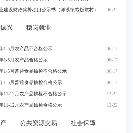
益事业建设财政奖补项目公示书（洋溪镇饱饭坑村）
06-22
村振兴
稳岗就业
志正式任职的通知
年1-5月农产品不合格公示
07-29
06-17
2026
关于
违反《福建省物业管理条例》等有关规定的通报
年1-5月农产品合格公示
07-23
06-17
2026
三元
按时完成物业企业安全检查系统自查工作的通报
6年1-5月普通食品抽检不合格公示
07-16
06-17
2025
关于
一步提高全区统计数据质量的若干措施》的通知
年1-5月普通食品抽检合格公示
07-02
06-17
2026
关于
等同志职务的通知
年11-12月农产品抽检不合格公示
07-02
12-22
2026
三元
同志职称聘用的报告
年11-12月农产品抽检合格公示
06-30
12-22
2026
三元
生产
公共资源交易
社会保障