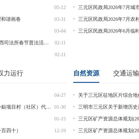
法》的通知（财社[2026]34号）
05-12
04-15
三明过年，马上有福｜非遗嘉年
三元区民政局2026年7月
理和谐画卷
房货币补贴申请审核结果的公示
03-31
03-06
“如画三明 绿动省运”体育达
三元区民政局2026年7月
共租赁住房一次性告知
03-04
03-06
关于2025年下半年全区农村
三元区民政局2026年6月临
法所春节普法活动暖心开展
02-11
02-11
权力运行
自然资源
交通运
境影响评价公示
04-27
07-30
三元区民政局2026年7月散居
关于三元区征地区片综合地
（社区）代办人联系方式
名单
01-30
04-09
关于印发《福建省残疾人证管理实施
三明市三元区关于新增历史
陡坡地范围划定成果的公告
01-15
11-19
三元区民政局2026年6月散居
三元区矿产资源总体规划(202
一百四十）
12-19
09-10
三元区民政局2026年5月散居
三元区矿产资源总体规划(20