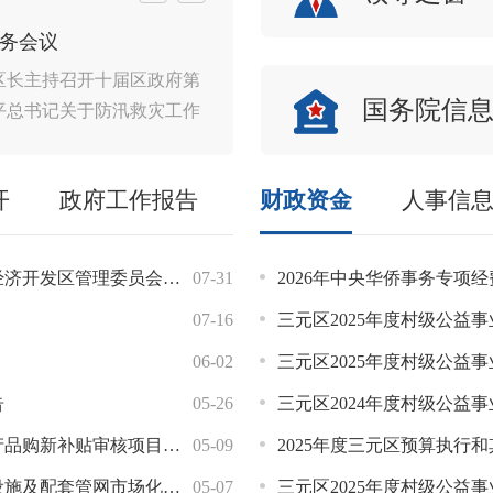
常务会议
2026年区政
09
彬区长主持召开十届区政府第
2026年6月
2026-07
国务院信
近平总书记关于防汛救灾工作
103次常务会
件精神、习近平总书记关
议2026年工作
要指示精神和上级有关会
上半年全区消防
开
政府工作报告
财政资金
人事信
，并研究我区贯彻意见；
情况汇报并研
督察迎检情况汇报并研究
惠企政策，规范
，要认真学习贯彻习近平
更优服务保障企
委员会项目服务中心注销公告
水工程净水厂项目加快实施
07-31
06-08
三元区人民政府列西街道办事处
2026年中央华侨事务专项
示精神、习近平总书记关
闭环整改，强化
07-16
04-29
关于“福建中博仓储中心项目”
三元区2025年度村级公益
要指示精神和上级有关会
火情快速响应、
，以最为极端负责的态
点难点攻坚，
06-02
03-25
关于“格氏栲至上沙地公路改建工程（下穿长深高
三元区2025年度村级公益
。要认真开展规范涉企行
告
05-26
03-12
关于“福建中博仓储中心”建筑
三元区2024年度村级公益
领域行政执法监督，推动
补贴审核项目价格调查公告
建设
05-09
02-27
关于“福建省三明兴辉机械制造有限
2025年度三元区预算执行
加透明、执法结果更加公
非法倾倒固体废物等重点
市场化运维项目的询价公告
05-07
02-03
关于“年产3000吨高纯氟化锂
三元区2025年度村级公