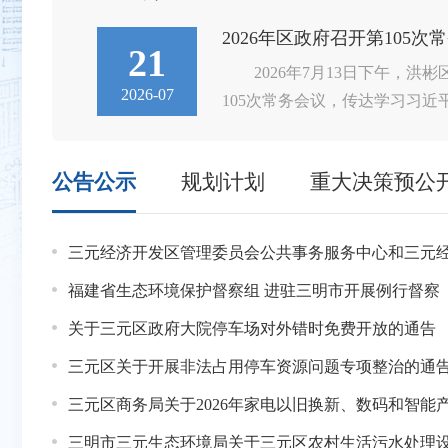
2026年区政府召开第105次
21
府第101
2026年7月13日下午，洪
2026-07
精神并研
105次常务会议，传达学习习
止猎捕陆
重要指示精神和上级有关会议文
有建设用
于泉州晋江市一鞋厂火灾事故重
公告公示
规划计划
重大决策预公
府 中国电
议精神、《行政执法监督条例》
送审
听取第三轮省生态环境保护例行
套工程项
部署下阶段工作。 会议强调
02-06
三元经济开发区管理委员会公共事务服务中心和三元经济开发区管理
基建牵山海 活水兴园区——三元小蕉片区第二供
全国、全省
总书记关于防汛救灾工作重要指
02-26
福建省生态环境保护督察组 进驻三明市开展例行督察
三元：库区民生项目竣工造福移民
和紧迫
于泉州晋江市一鞋厂火灾事故重
动，推动
议文件精神，深刻汲取事故教训
02-27
关于三元区政府大院停车场对外错时免费开放的通告
三元区2026年度市重点项目名单
展野生动
度，统筹抓好安全生产各项工作
12-29
三元区关于开展非法占用停车资源问题专项整治的通
三元区召开一季度项目要素保障工作推进会
，落实常
政执法专项行动，从严抓实民生
01-17
三元区商务局关于2026年家电以旧换新、数码和智能产品购新
闽西南（三明）新能源商用车智汇港二期项目开工
生野生动
执法行为更加规范、执法过程更
沟通联动
正。 要坚持问题导向，聚焦
01-11
三明市三元生态环境局关于三元区农村生活污水处理设施及配套管网
项目一线涌春潮——三元区重点项目建设侧记