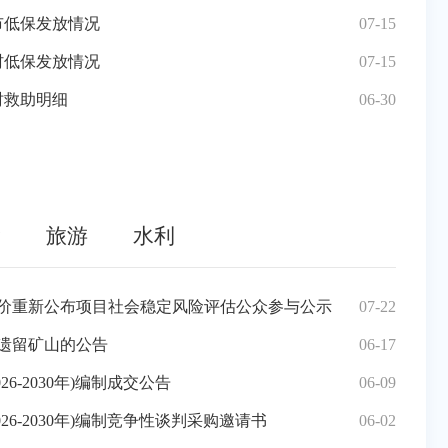
华热闹启幕，三明年味“潮”起来！
城市低保发放情况
02-24
07-15
元国资〔
关于
人赛三元区分赛区来袭！报名通道开启
农村低保发放情况
12-24
07-15
元国资〔
三元
公益电影放映场次实施结果的公示
时救助明细
12-22
06-30
元国资〔
三元
以训
三元
输
旅游
水利
孤儿、事实无人抚养儿童统计表
价重新公布项目社会稳定风险评估公众参与公示
07-15
07-22
三元区
20
办法》的通知 闽残联组联[2017]221号
遗留矿山的公告
07-14
06-17
速来围
三元
孤儿、事实无人抚养儿童统计表
6-2030年)编制成交公告
06-15
06-09
三元区举
三元
孤儿、事实无人抚养儿童统计表
26-2030年)编制竞争性谈判采购邀请书
05-15
06-02
国家卫
三元