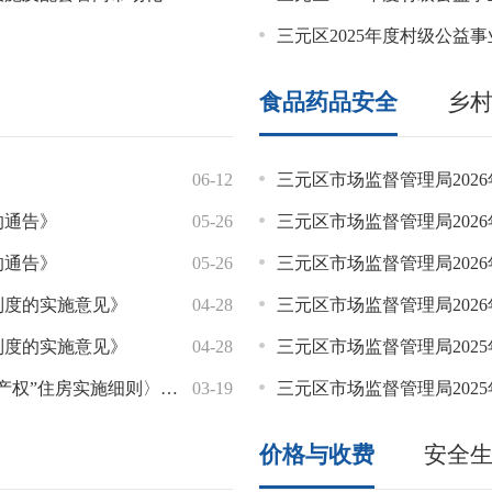
问题整改，深入细致做好
三元区2025年度村级公
利进行。
食品药品安全
乡
补贴资金的公示
06-12
08-04
三元区人民政府关于林珊等同
三元区市场监督管理局2026
的通告》
有限公司工程建设项目经理团队人员补充招聘
05-26
07-31
关于对三明华融物业管理有限公司
三元区市场监督管理局2026
的通告》
见习单位的公示（第七批）
05-26
07-27
三明市交发物业服务有限公司未
三元区市场监督管理局202
制度的实施意见》
的公示（江西制造职业技术学院）
04-28
07-24
三元区统计局关于印发《关于进
三元区市场监督管理局2026
制度的实施意见》
名单的公示（福建理工大学）
04-28
07-24
关于调整莘口镇派出所张旺斌
三元区市场监督管理局2025
”住房实施细则〉的通知》
补贴资金的公示
03-19
07-24
列西街道办事处关于杨程强等
三元区市场监督管理局2025
价格与收费
安全