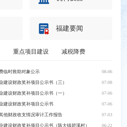
府召开第103次常务会议
18
17日上午，洪彬区长主持召开十届区政府第
2026-06
息
福建要闻
议，传达学习国务院减轻企业负担部际联席会
会议精神并研究我区贯彻意见，听取2026年
安全工作情况、近期区政府重点工作落实
息
重点项目建设
减税降费
究部署下阶段工作。 会议强调，要落实
涉企行为，强化企业服务，以更大力度、
业发展。要深化重点领域攻坚，紧盯问题
2025年度法治政府建设工作报告
经费临时救助对象公示
12-31
08-06
三元区农业农
三元
宣传教育引导，加强抢险救援准备，确保
建设工程规划许可证的批后公告
事业建设财政奖补项目公示书（三）
07-09
07-08
关于征
三元
科学处置。要加快补齐工作短板，聚焦重
推动全年各项重点工作落地见效。
速段（K3018+509））补办”建设工程规划许可证的批前公示
事业建设财政奖补项目公示书（一）
06-29
07-06
《三元区
三元区
设计方案总平面图的批前公示
事业建设财政奖补项目公示书
06-25
07-06
【公众意见反馈】
三元
公司2#厂房”项目建设工程规划许可证的批后公告
和其他财政收支情况审计工作报告
06-17
07-03
关于《陈
三元
项目”建设工程规划许可证的批后公告
益事业建设财政奖补项目公示书（陈大镇碧溪村）
06-09
06-22
关于《三元区2
三元区