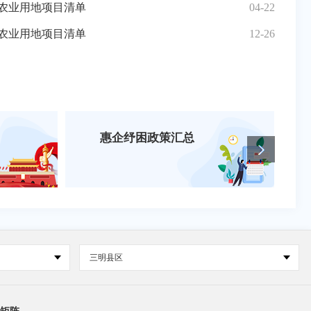
孤儿、事实无人抚养儿童统计表
施农业用地项目清单
04-15
04-22
三元区召
三元
务协议管理机构及康复救助对象扶助办法》
施农业用地项目清单
04-01
12-26
三元区召
三元
惠企纾困政策汇总
三明县区