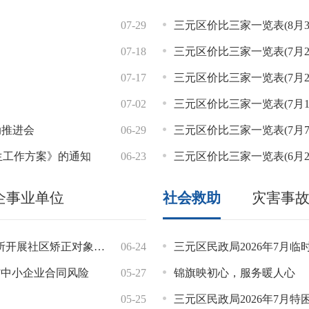
026年工伤保险缴费基数上下限的通知》
07-29
08-03
三明市三元区自然资源局关于区人大
三元区价比三家一览表(8月
07-18
07-22
三明市三元区自然资源局关于区人大
三元区价比三家一览表(7月2
提升培训行动实施方案》的政策解读
07-17
07-20
三明市三元区自然资源局关于区人大
三元区价比三家一览表(7月2
07-02
06-22
三明市三元区自然资源局关于区人大
三元区价比三家一览表(7月1
动推进会
06-29
06-05
三元区工业和信息化局关于区政协九届
三元区价比三家一览表(7月7
生工作方案》的通知
06-23
06-05
三元区工业和信息化局关于区政协九届
三元区价比三家一览表(6月2
企事业单位
社会救助
灾害事
集中点验暨禁毒主题教育活动
租赁住房租金减免暂行办法》的通知
06-24
06-10
三元非遗 燃动绿茵
三元区民政局2026年7月临
脉”中小企业合同风险
金预算的通知（闽财建指[2026]41号）
05-27
06-03
三元区文旅局召开经营性游泳
锦旗映初心，服务暖人心
租赁住房保障资格复审的通告
05-25
05-21
三元区文体和旅游局关于拟认定公布第
三元区民政局2026年7月