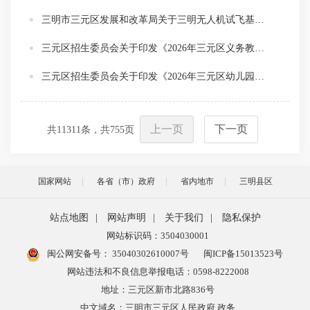
三明市三元区发展和改革局关于三明无人机试飞基地 （一期）初步设计及概算的批复
三元区招生委员会关于印发《2026年三元区义务教育阶段招生工作方案》的通知
三元区招生委员会关于印发《2026年三元区幼儿园招生工作方案》的通知
上一页
下一页
共
11311
条，共
755
页
国家网站
各省（市）政府
省内地市
三明县区
站点地图
|
网站声明
|
关于我们
|
隐私保护
网站标识码：3504030001
闽公网安备号：
35040302610007号
闽ICP备15013523号
网站违法和不良信息举报电话：0598-8222008
地址：三元区新市北路836号
中文域名：三明市三元区人民政府.政务