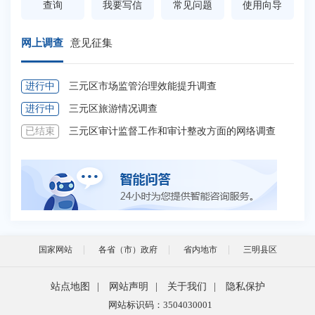
查询
我要写信
常见问题
使用向导
网上调查
意见征集
进行中
三元区市场监管治理效能提升调查
进
进行中
三元区旅游情况调查
进
已结束
三元区审计监督工作和审计整改方面的网络调查
已
国家网站
各省（市）政府
省内地市
三明县区
站点地图
|
网站声明
|
关于我们
|
隐私保护
网站标识码：3504030001