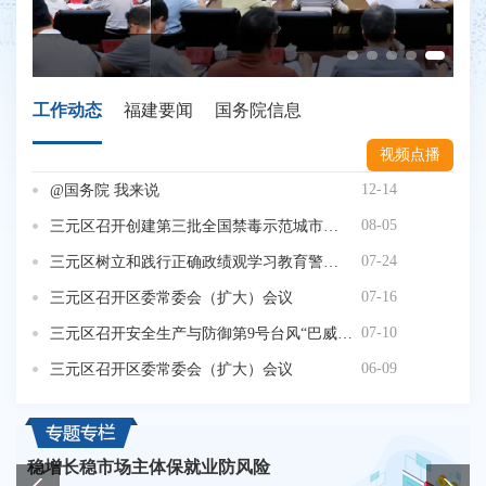
工作动态
福建要闻
国务院信息
视频点播
12-14
@国务院 我来说
08-05
三元区召开创建第三批全国禁毒示范城市动员部署会议
省
07-24
三元区树立和践行正确政绩观学习教育警示教育会召开
赵
07-16
三元区召开区委常委会（扩大）会议
创
07-10
三元区召开安全生产与防御第9号台风“巴威”工作部署会
06-09
三元区召开区委常委会（扩大）会议
稳增长稳市场主体保就业防风险