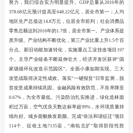
努力，我们综合实力明显提升。GDP总量从2016年的
378.68亿元预计提高至648.22亿元，居全市第一；人均
地区生产总值达14.8万元，位居全市前列；社会消费品
零售总额达到2016年的1.7倍，居全市第一。产业体系提
质升级。产业结构不断优化，第三产业比重上升1.5个百
分点。新旧动能加速转化，实施重点工业技改项目197
个。主导产业链条不断延伸壮大，经济开发区获评“国
家级循环化改造示范园区”。全面小康如期实现。三大
攻坚战取得决定性成效。落实“一键报贫”日常监测，脱
贫攻坚成果持续巩固。金融风险有效防范，不良率降至
0.67%，为全市最低。污染防治扎实推进，绿化造林面
积过万亩，空气优良天数达标率超99%，水环境质量持
续向好。城乡面貌焕发新颜。完成“依法和谐征迁”项目
114个、征收土地7135亩，“南拓北扩”取得阶段性胜