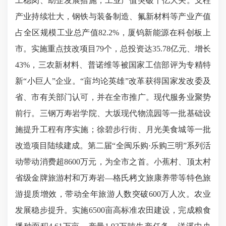
工稳岗、助企发展措施，工业产值突破千亿大关。支柱
产业持续壮大，钢铁与装备制造、氟新材料等产业产值
占全区规模工业总产值82.2%，厦钨新能源在科创板上
市。实施重点技改项目79个，总投资达35.78亿元、增长
43%，三农新材料、普诺维等被国家工信部评为专精特
新“小巨人”企业。“亩均论英雄”改革获得国家发改委及
省、市有关部门认可，并在全市推广。现代服务业聚势
前行。三钢万寿岩学院、大坂现代物流园等一批基础设
施提升工程有序实施；徐碧步行街、月光美食城等一批
改造项目陆续建成。第二届“全闽乐购·乐购三明”系列活
动带动消费超8600万元，为全市之首。小蕉村、顶太村
省级金牌旅游村和万寿岩—格氏栲文旅康养带等特色旅
游提质增效，带动全年旅游人数突破600万人次。农业
发展稳步提升。实施6500亩高标准农田建设，完成粮食