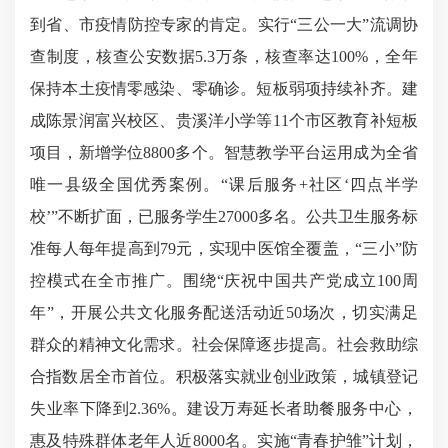
到省、市疫情防控专家的肯定。实行“三公一大”流调协
查制度，核查公安数据5.3万条，核查率达100%，全年
保持本土疫情零感染、零确诊。短板弱项持续补齐。建
成陈景润富兴校区、贵溪洋小学等11个市区教育补短板
项目，新增学位8800多个。智慧教学平台运用成为全省
唯一县级全国优秀案例。“课后服务+社区‘四点半学
校’”不断扩面，已服务学生27000多名。公共卫生服务标
准每人每年提高到79元，实现中医馆全覆盖，“三小”防
控模式在全市推广。围绕“庆祝中国共产党成立100周
年”，开展公共文化服务配送活动近50场次，切实满足
群众的精神文化需求。社会保障逐步提高。社会救助综
合指数居全市首位。积极落实就业创业政策，城镇登记
失业率下降到2.36%。建设万寿延长者助餐服务中心，
惠及特殊群体老年人近8000名。实施“青春护雏”计划，