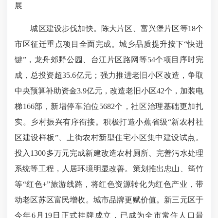
展
城区建设步伐加快。陈大片区、富兴堡片区等18个
市区征迁重点项目全面完成。城乡品质提升按下“快进
键”，龙舟郊野公园、台江片区路网等54个项目序时完
成，总投资超35.6亿元；强力推进老旧小区改造，争取
中央预算补助资金3.9亿元，改造老旧小区42个，加装电
梯166部，新增停车泊位5682个，社区治理基础更加扎
实。乡村振兴有序衔接。积极打造小蕉省级“新农村社
区建设样板”、上街农村新型住宅小区集中建设试点。
投入1300多万元完成新建改造农村厕所、完善污水处理
系统等工程，人居环境明显改善。策划推出忠山、筠竹
等“红色+”旅游线路，将红色资源转化为红色产业，带
动老区苏区富民增收。城市品牌更赋价值。新三元区于
今年6月19日正式挂牌成立，已成为全市常住人口最