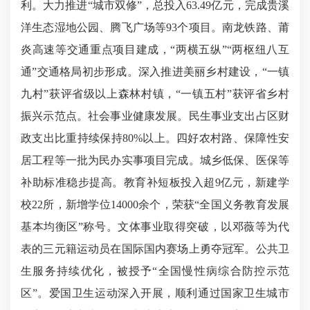
利。大力推进“城市双修”，总投入63.49亿元，完成贵溪
洋生态湿地公园、腾飞广场等93个项目。南龙铁路、莆
炎高速等交通重点项目建成，“两横五纵”“两枢纽八互
通”交通格局初步形成。深入推进美丽乡村建设，“一镇
九村”获评省级以上森林村镇，“一镇五村”获评省乡村
振兴示范点。社会事业健康发展。民生事业支出占区财
政支出比重持续保持80%以上。四好农村路、保障性安
居工程等一批为民办实事项目完成。城乡低保、医保等
补助标准稳步提高。教育补短板投入超9亿元，新建学
校22所，新增学位14000余个，荣获“全国义务教育发展
基本均衡区”称号。文体事业取得突破，以邓薇等为代
表的三元籍运动员在国际国内赛场上勇夺冠军。公共卫
生服务持续优化，被授予“全国慢性病综合防控示范
区”。爱国卫生运动深入开展，顺利通过国家卫生城市