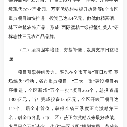
播种面积4.61万亩、产量1.93万吨生产任务。洋溪中央
坂现代农业产业园、万亩优势柑桔提升改造等8个市区
重点项目加快推进，投资已达3.4亿元。做优做精富硒、
林下种植农特产品，形成“西际蜜桔”“绿得玺红美人”等
标志性三元农产品品牌。
（二）坚持固本培源、夯基补链，发展支撑日益增
强
项目引擎持续发力。率先在全市开展“百日攻坚 赛
场练兵”行动，省市重点项目、“三大一重”建设项目有
序推进，全区新增“五个一批”项目265个，总投资超
1300亿元，当年完成投资135亿元，全区开竣工项目达
117个、居全市首位，获得全省三季度正向激励第三
名，创全市各县（市、区）获正向激励以来最好成绩。
发展平台不断夯实。优化“一区八园”规划布局，黄砂新