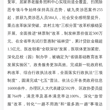
复审。居家养老服务照料中心实现街道全覆盖。扫黑除
恶专项斗争始终保持高压态势，破九类涉恶案件255
起，抓获九类涉恶人员584人，社会安全感明显提升。
重点改革纵深突破。农村土地“三权分置”改革积极稳妥
开展。全面推进“林票制”改革，制发林票价值近500万
元。在全省率先试行普惠制“福林贷”，累计贷款金额超
1.5亿元。医改朝着“全联深动”发展，医联体更加紧密。
深化总校（园）制办学，被确定为“省级基础教育改革
发展实验区”。政务服务更加高效。完成新一轮政府机
构改革、综合行政执法改革，全面落实行政执法“三项
制度”，圆满完成“七五”普法。依法公开各类政府信息
16000余件。办理区人大代表建议592件、区政协委员提
案764件，满意率及基本满意率达100%。深化“放管
服”改革，转化“一趟不用跑”和“最多跑一趟”事项达