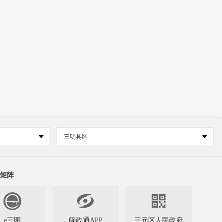
三明县区
矩阵


e三明
闽政通APP
三元区人民政府