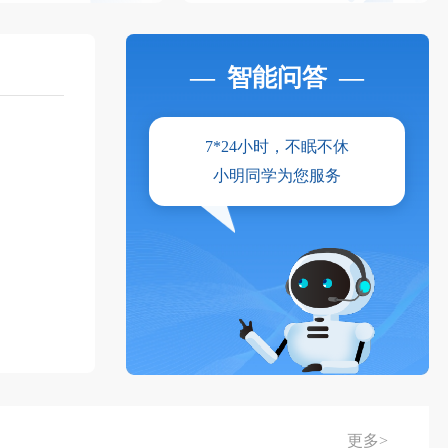
—
智能问答
—
7*24小时，不眠不休
小明同学为您服务
更多>