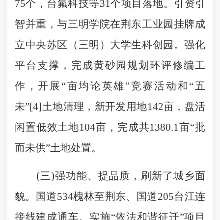
75个，台氟科技等31个项目落地。引资引
智并重，与三明学院在荆东工业园挂牌成
立中央苏区（三明）大学生科创园。强化
平台支撑，完成黄砂园规划环评修编工
作，开展“亩均论英雄”竞赛活动和“五
未”[4]土地清理，新开发用地142亩，盘活
闲置低效土地104亩，完成共1380.1亩“批
而未供”土地处置。
(三)强功能、提品质，刷新了城乡面
貌。国道534槐林至荆东、国道205台江连
接线建成通车。实施“依法和谐征迁”项目