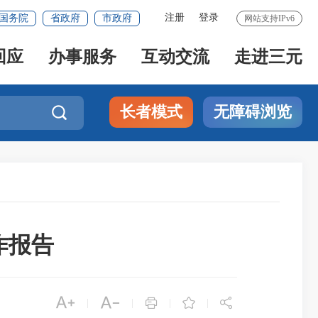
注册
登录
国务院
省政府
市政府
网站支持IPv6
回应
办事服务
互动交流
走进三元
长者模式
无障碍浏览

作报告





|
|
|
|