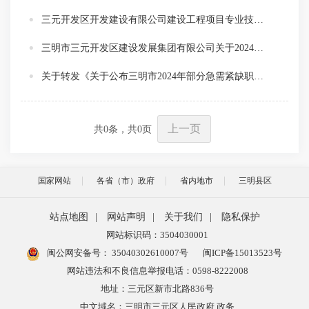
三元开发区开发建设有限公司建设工程项目专业技术人才招聘公告
三明市三元开发区建设发展集团有限公司关于2024年上半年公开招聘工作人员拟聘用人选的公示
关于转发《关于公布三明市2024年部分急需紧缺职业（工种）目录的通知》
上一页
共
0
条，共
0
页
国家网站
各省（市）政府
省内地市
三明县区
站点地图
|
网站声明
|
关于我们
|
隐私保护
网站标识码：3504030001
闽公网安备号：
35040302610007号
闽ICP备15013523号
网站违法和不良信息举报电话：0598-8222008
地址：三元区新市北路836号
中文域名：三明市三元区人民政府.政务