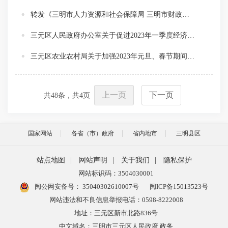
转发《三明市人力资源和社会保障局 三明市财政局关于实施2023年春节期间稳工稳产促就业九条措施的通知》
三元区人民政府办公室关于促进2023年一季度经济稳增长若干措施的通知
三元区农业农村局关于加强2023年元旦、春节期间农产品质量安全监管工作的通知
上一页
下一页
共
48
条，共
4
页
国家网站
各省（市）政府
省内地市
三明县区
站点地图
|
网站声明
|
关于我们
|
隐私保护
网站标识码：3504030001
闽公网安备号：
35040302610007号
闽ICP备15013523号
网站违法和不良信息举报电话：0598-8222008
地址：三元区新市北路836号
中文域名：三明市三元区人民政府.政务