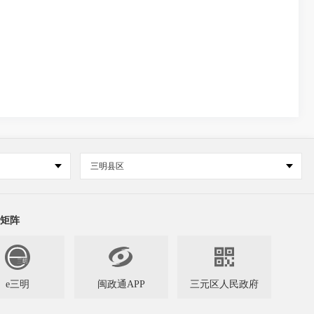
三明县区
矩阵


e三明
闽政通APP
三元区人民政府