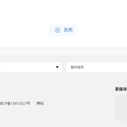

关闭
府
省内地市
新媒体
闽ICP备15013523号
网站