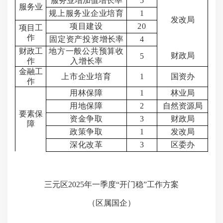
服务业增加值
增长率
5
服务业
规上服务业企业培育
1
发改局
项目建设
20
项目工
作
固定资产投资
增长率
4
财政工
地方一般公共预算收
财政局
5
作
入
增长率
金融工
上市企业培育
1
国资办
作
用林保障
1
林业局
用地保障
2
自然资源局
要素保
资金争取
3
财政局
障
政策争取
1
发改局
深化改革
3
区委办
三元区
2025年一季度“开门稳”
工作方案
（区属国企）