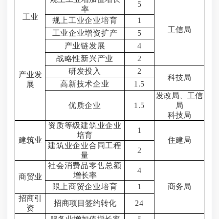
5
率
工业
规上工业企业培育
1
工信局
工业企业增资扩产
5
产业链发展
4
战略性新兴产业
2
研发投入
2
产业发
科技局
高新技术企业
1.5
展
发改局、工信
优质企业
1.5
局
科技局
资质等级建筑业企业
1
培育
建筑业
住建局
建筑业企业合同工程
2
量
社会消费品零售总额
4
增长率
商贸业
限上商贸企业培育
1
商务局
招商引
招商项目签约转化
24
资