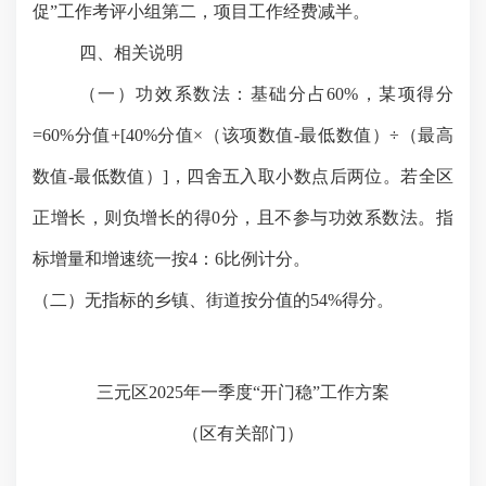
促”
工作考评小组第二，
项目
工作
经费减半
。
四、相关说明
（一）功效系数法：
基础分占
60%，某项得分
=60%分值+[40%分值×（该项数值-最低数值）÷（最高
数值-最低数值）]，四舍五入取小数点后两位。若全区
正增长，则负增长的得0分，且不参与功效系数法。指
标增量和增速统一按4：6比例计分。
（二）无指标的乡镇、街道按分值的
54%得分
。
三元区
2025年一季度“开门稳”
工作方案
（区有关部门）