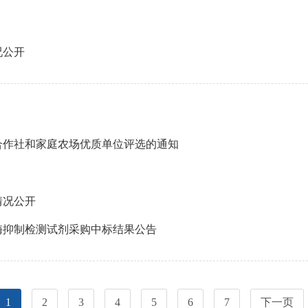
况公开
民合作社和家庭农场优质单位评选的通知
情况公开
、酶抑制检测试剂采购中标结果公告
1
2
3
4
5
6
7
下一页