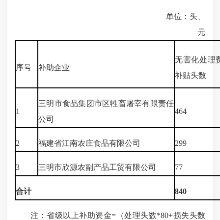
单位：头、
元
无害化处理
序号
补助企业
补贴头数
三明市食品集团市区牲畜屠宰有限责任
1
464
公司
2
福建省江南农庄食品有限公司
299
3
三明市欣源农副产品工贸有限公司
77
合计
840
注：省级以上补助资金=（处理头数*80+损失头数