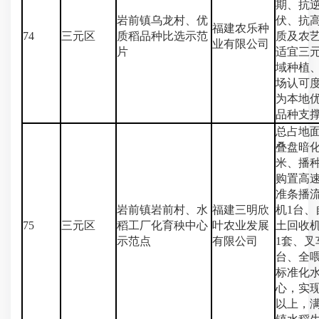
期、抗
岩前镇乌龙村、优
伏、抗
福建农乐种
74
三元区
质稻品种比选示范
质及农艺
业有限公司
片
适宜三
域种植
场认可
为本地
品种支
总占地面
叠盘暗
米、播种
购置高
准条播
岩前镇岩前村、水
福建三明欣
机1台、
75
三元区
稻工厂化育秧中心
叶农业发展
土回收机
示范点
有限公司
1套、叉
台、全
标准化
心，实现
以上，