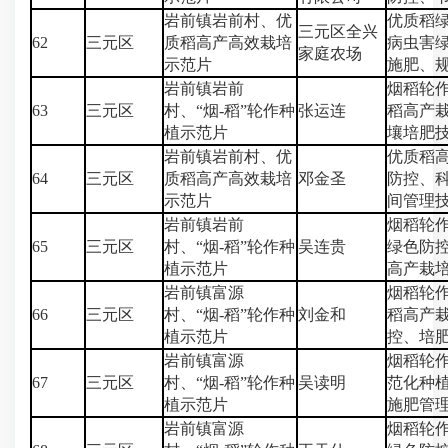
岩前镇岩前村、优
优质稻
三元区全兴
62
三元区
质稻高产高效栽培
病虫害
家庭农场
示范片
施肥、
岩前镇岩前
烟稻轮
63
三元区
村、“烟-稻”轮作种
张运连
稻高产
植示范片
壤培肥
岩前镇岩前村、优
优质稻
64
三元区
质稻高产高效栽培
邓金圣
防控、
示范片
间管理
岩前镇岩前
烟稻轮
65
三元区
村、“烟-稻”轮作种
吴连贵
绿色防
植示范片
高产栽
岩前镇富源
烟稻轮
66
三元区
村、“烟-稻”轮作种
刘金和
稻高产
植示范片
控、培
岩前镇富源
烟稻轮
67
三元区
村、“烟-稻”轮作种
吴读明
范化种
植示范片
施肥管
岩前镇富源
烟稻轮