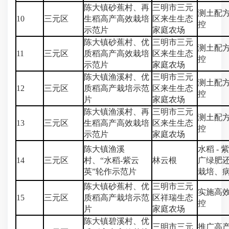
陈大镇砂蕉村、再
三明市三元
测土配
10
三元区
生稻高产高效栽培
区来生生态
控
示范片
家庭农场
陈大镇砂蕉村、优
三明市三元
测土配
11
三元区
质稻高产高效栽培
区来生生态
控
示范片
家庭农场
陈大镇渔溪村、优
三明市三元
测土配
12
三元区
质稻高产栽培示范
区来生生态
控
片
家庭农场
陈大镇渔溪村、再
三明市三元
测土配
13
三元区
生稻高产高效栽培
区来生生态
控
示范片
家庭农场
陈大镇渔溪
水稻 -
14
三元区
村、“水稻-紫云
林云根
广绿肥
英”轮作示范片
栽培、
陈大镇砂蕉村、优
三明市三元
实施高
15
三元区
质稻高产栽培示范
区祥瑞生态
控
片
家庭农场
陈大镇碧溪村、优
三明市三元
推广高