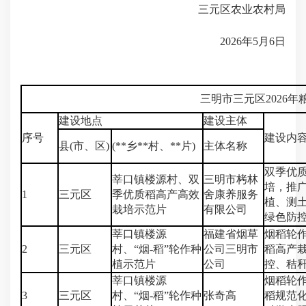
三元区农业农村局
2026年5月6日
三明市三元区2026
建设地点
建设主体
序号
建设内
县(市、区)
(**乡**村、**片)
主体名称
双季优
莘口镇楼源村、双
三明市栲林
培，推
1
三元区
季优质稻高产高效
舍康养服务
植、测
栽培示范片
有限公司
绿色防
莘口镇楼源
福建省烟草
烟稻轮
2
三元区
村、“烟-稻”轮作种
公司三明市
稻高产
植示范片
公司
控、秸
莘口镇楼源
烟稻轮
3
三元区
村、“烟-稻”轮作种
张奇高
稻规范