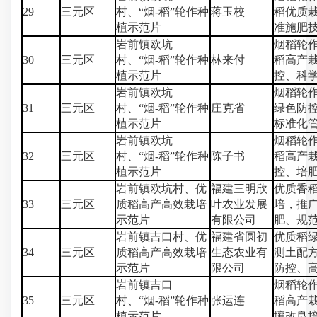
29
三元区
村、“烟-稻”轮作种
蒋玉校
稻优质
植示范片
准施肥
岩前镇欧坑
烟稻轮
30
三元区
村、“烟-稻”轮作种
林来付
稻高产
植示范片
控、科
岩前镇欧坑
烟稻轮
31
三元区
村、“烟-稻”轮作种
庄克省
绿色防
植示范片
标准化
岩前镇欧坑
烟稻轮
32
三元区
村、“烟-稻”轮作种
陈子书
稻高产
植示范片
控、培
岩前镇欧坑村、优
福建三明欣
优质香
33
三元区
质稻高产高效栽培
叶农业发展
培，推
示范片
有限公司
肥、规
岩前镇吉口村、优
福建省圆初
优质稻
34
三元区
质稻高产高效栽培
生态农业有
测土配
示范片
限公司
防控、
岩前镇吉口
烟稻轮
35
三元区
村、“烟-稻”轮作种
张运连
稻高产
植示范片
壤改良