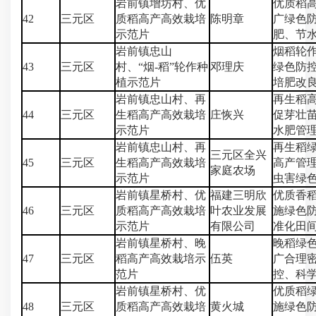
岩前镇增坊村、优
优质稻
42
三元区
质稻高产高效栽培
陈明章
广绿色
示范片
肥、节
岩前镇忠山
烟稻轮
43
三元区
村、“烟-稻”轮作种
邓理庆
绿色防
植示范片
培肥改
岩前镇忠山村、再
再生稻
44
三元区
生稻高产高效栽培
庄恢兴
促芽壮
示范片
水肥管
岩前镇忠山村、再
再生稻
三元区全兴
45
三元区
生稻高产高效栽培
高产管
家庭农场
示范片
虫害绿
岩前镇星桥村、优
福建三明欣
优质香
46
三元区
质稻高产高效栽培
叶农业发展
施绿色
示范片
有限公司
准化田
岩前镇星桥村、晚
晚稻绿
47
三元区
稻高产高效栽培示
伍英
广合理
范片
控、科
岩前镇星桥村、优
优质稻
48
三元区
质稻高产高效栽培
黄火城
施绿色