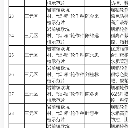
植示范片
防控、
岩前镇欧坑
烟稻轮
23
三元区
村、“烟-稻”轮作种
陈金来
绿色防
植示范片
高产栽
岩前镇欧坑
烟稻轮
24
三元区
村、“烟-稻”轮作种
陈绵远
稻高产
植示范片
控、秸
岩前镇欧坑
优质稻
25
三元区
村、“烟-稻”轮作种
陈永忠
合理密
植示范片
水肥管
岩前镇欧坑
烟稻轮
26
三元区
村、“烟-稻”轮作种
刘桂标
稻绿色
植示范片
肥、规
岩前镇欧坑
烟稻轮
27
三元区
村、“烟-稻”轮作种
陈冬勇
双品种
植示范片
控、科
岩前镇欧坑
烟稻轮
28
三元区
村、“烟-稻”轮作种
叶惠生
水稻高
植示范片
防控、
岩前镇欧坑
烟稻轮