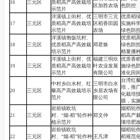
16
三元区
质稻高产高效栽培
区加胜农场
色防控
示范片
洋溪镇上街村、优
三明市三元
优质稻
17
三元区
质稻高产高效栽培
区稻香田园
实施科
示范片
农场
绿色防
洋溪镇饱饭坑村、
优质稻
18
三元区
优质稻高产高效栽
邓君焕
绿色防
培示范片
精量播
洋溪镇上街村、优
福建三明欣
优质香
19
三元区
质稻高产高效栽培
叶农业发展
施绿色
示范片
有限公司
准化田
台湾红
中村乡白水村、红
三明市白水
培，推
20
三元区
藜高产高效栽培示
乡居农场有
化栽培
范片
限公司
膜，实施
岩前镇欧坑
烟稻轮
21
三元区
村、“烟-稻”轮作种
郑文仲
稻高产
植示范片
壤培肥
岩前镇欧坑
烟稻轮
22
三元区
村、“烟-稻”轮作种
王凡津
稻规范