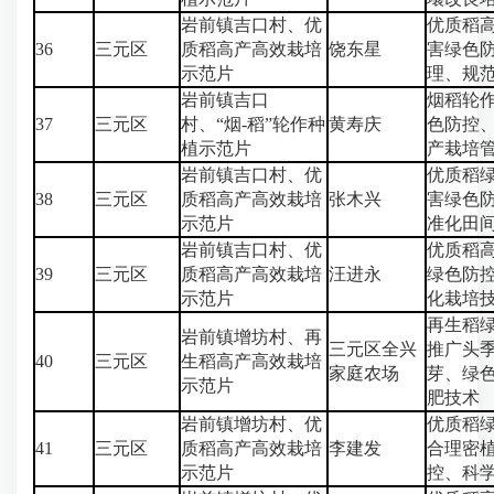
岩前镇吉口村、优
优质稻
36
三元区
质稻高产高效栽培
饶东星
害绿色
示范片
理、规
岩前镇吉口
烟稻轮
37
三元区
村、“烟-稻”轮作种
黄寿庆
色防控
植示范片
产栽培
岩前镇吉口村、优
优质稻
38
三元区
质稻高产高效栽培
张木兴
害绿色
示范片
准化田
岩前镇吉口村、优
优质稻
39
三元区
质稻高产高效栽培
汪进永
绿色防
示范片
化栽培
再生稻
岩前镇增坊村、再
三元区全兴
推广头
40
三元区
生稻高产高效栽培
家庭农场
芽、绿
示范片
肥技术
岩前镇增坊村、优
优质稻
41
三元区
质稻高产高效栽培
李建发
合理密
示范片
控、科