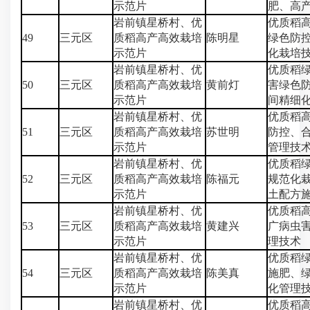
示范片
肥、高
岩前镇星桥村、优
优质稻
49
三元区
质稻高产高效栽培
陈明星
绿色防
示范片
化栽培
岩前镇星桥村、优
优质稻
50
三元区
质稻高产高效栽培
黄前灯
害绿色
示范片
间精细
岩前镇星桥村、优
优质稻
51
三元区
质稻高产高效栽培
苏世明
防控、
示范片
管理技
岩前镇星桥村、优
优质稻
52
三元区
质稻高产高效栽培
陈福元
规范化
示范片
土配方
岩前镇星桥村、优
优质稻
53
三元区
质稻高产高效栽培
黄建兴
广病虫
示范片
理技术
岩前镇星桥村、优
优质稻
54
三元区
质稻高产高效栽培
陈美真
施肥、
示范片
化管理
岩前镇星桥村、优
优质稻