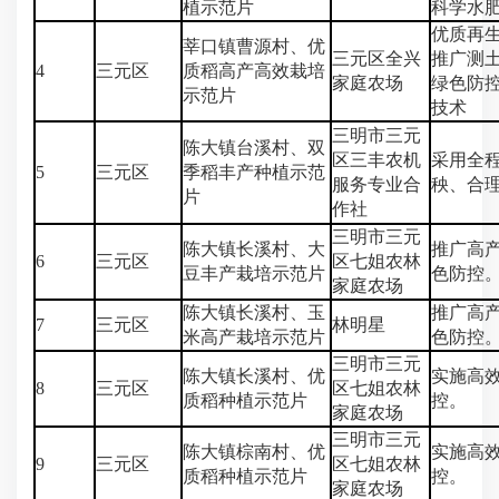
植示范片
科学水
优质再
莘口镇曹源村、优
三元区全兴
推广测
4
三元区
质稻高产高效栽培
家庭农场
绿色防
示范片
技术
三明市三元
陈大镇台溪村、双
区三丰农机
采用全
5
三元区
季稻丰产种植示范
服务专业合
秧、合
片
作社
三明市三元
陈大镇长溪村、大
推广高
6
三元区
区七姐农林
豆丰产栽培示范片
色防控
家庭农场
陈大镇长溪村、玉
推广高
7
三元区
林明星
米高产栽培示范片
色防控
三明市三元
陈大镇长溪村、优
实施高
8
三元区
区七姐农林
质稻种植示范片
控
。
家庭农场
三明市三元
陈大镇棕南村、优
实施高
9
三元区
区七姐农林
质稻种植示范片
控
。
家庭农场