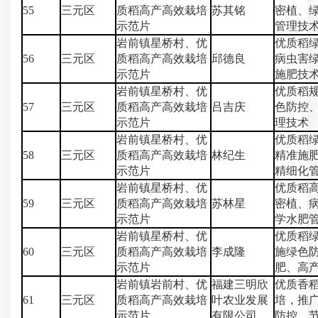
55
三元区
质稻高产高效栽培
苏其铭
密植、
示范片
管理技
岩前镇星桥村、优
优质稻
56
三元区
质稻高产高效栽培
邱德良
病虫害
示范片
施肥技
岩前镇星桥村、优
优质稻
57
三元区
质稻高产高效栽培
吕吉庆
色防控
示范片
理技术
岩前镇星桥村、优
优质稻
58
三元区
质稻高产高效栽培
林纪生
精准施
示范片
精细化
岩前镇星桥村、优
优质稻
59
三元区
质稻高产高效栽培
苏林星
密植、
示范片
学水肥
岩前镇星桥村、优
优质稻
60
三元区
质稻高产高效栽培
李成隆
施绿色
示范片
肥、高
岩前镇岩前村、优
福建三明欣
优质香
61
三元区
质稻高产高效栽培
叶农业发展
培，推
示范片
有限公司
防控、