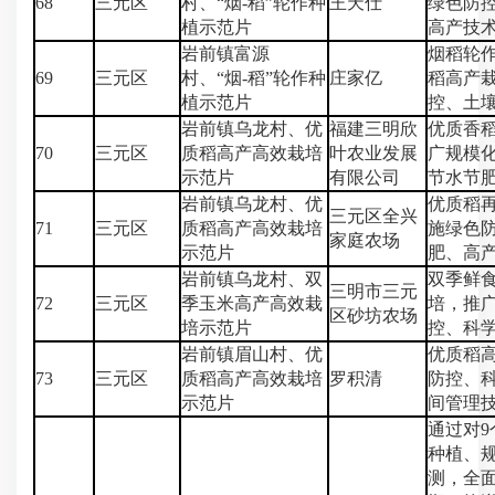
68
三元区
村、“烟-稻”轮作种
王天仕
绿色防
植示范片
高产技
岩前镇富源
烟稻轮
69
三元区
村、“烟-稻”轮作种
庄
家亿
稻高产
植示范片
控、土
岩前镇乌龙村、优
福建三明欣
优质香
70
三元区
质稻高产高效栽培
叶农业发展
广规模
示范片
有限公司
节水节
岩前镇乌龙村、优
优质稻
三元区全兴
71
三元区
质稻高产高效栽培
施绿色
家庭农场
示范片
肥、高
岩前镇乌龙村、双
双季鲜
三明市三元
72
三元区
季玉米高产高效栽
培，推
区砂坊农场
培示范片
控、科
岩前镇眉山村、优
优质稻
73
三元区
质稻高产高效栽培
罗积清
防控、
示范片
间管理
通过对
种植、
测，全