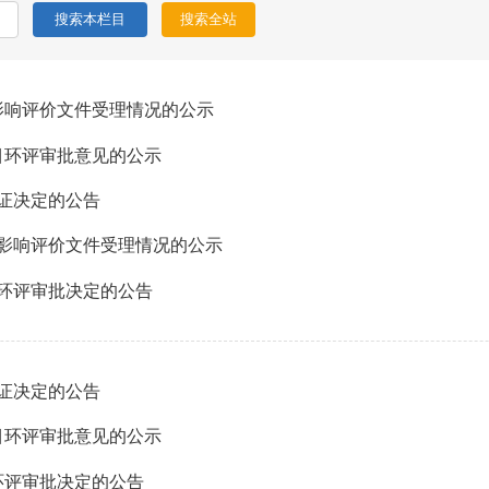
境影响评价文件受理情况的公示
项目环评审批意见的公示
可证决定的公告
环境影响评价文件受理情况的公示
目环评审批决定的公告
可证决定的公告
项目环评审批意见的公示
目环评审批决定的公告