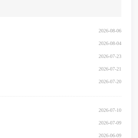
2026-08-06
2026-08-04
2026-07-23
2026-07-21
2026-07-20
2026-07-10
2026-07-09
2026-06-09