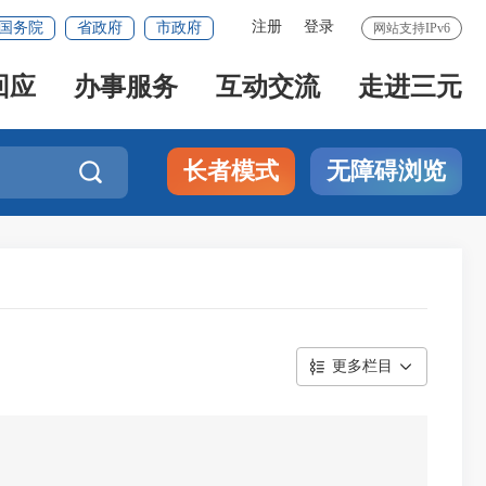
注册
登录
国务院
省政府
市政府
网站支持IPv6
回应
办事服务
互动交流
走进三元
长者模式
无障碍浏览

更多栏目