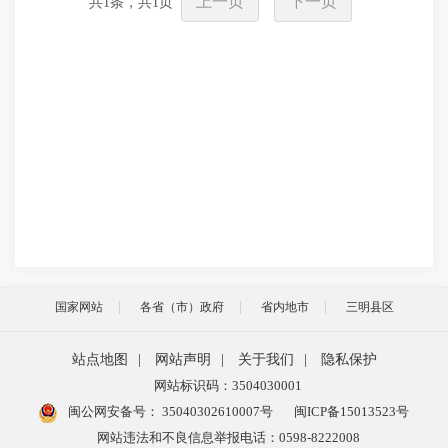
上一页
下一页
共
1
条，共
1
页
国家网站
各省（市）政府
省内地市
三明县区
站点地图
|
网站声明
|
关于我们
|
隐私保护
网站标识码：3504030001
闽公网安备号：
35040302610007号
闽ICP备15013523号
网站违法和不良信息举报电话：0598-8222008