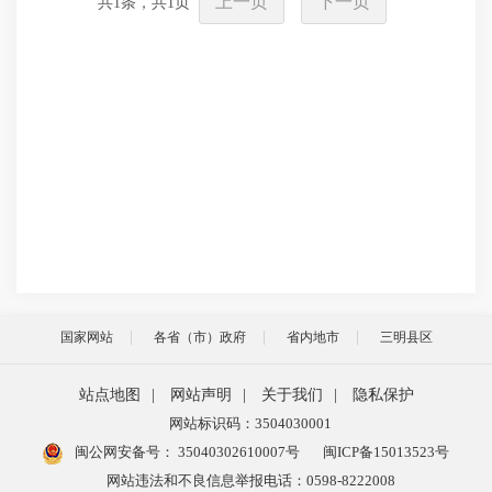
上一页
下一页
共
1
条，共
1
页
国家网站
各省（市）政府
省内地市
三明县区
站点地图
|
网站声明
|
关于我们
|
隐私保护
网站标识码：3504030001
闽公网安备号：
35040302610007号
闽ICP备15013523号
网站违法和不良信息举报电话：0598-8222008