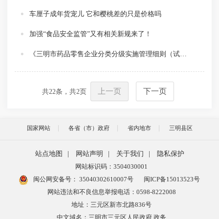
车厘子成年货宠儿 它和樱桃差的只是价格吗
加强“食品安全监管”又有相关新规来了！
《三明市药品零售企业分类分级实施管理细则（试行）》政策解读
上一页
下一页
共
22
条，共
2
页
国家网站
各省（市）政府
省内地市
三明县区
站点地图
|
网站声明
|
关于我们
|
隐私保护
网站标识码：3504030001
闽公网安备号：
35040302610007号
闽ICP备15013523号
网站违法和不良信息举报电话：0598-8222008
地址：三元区新市北路836号
中文域名：三明市三元区人民政府.政务