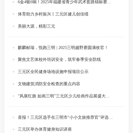
6金4银6铜！2025年福建省青少年武术套路锦标赛三元少体校斩获佳绩
体育助力乡村振兴丨三元区健儿创佳绩
美丽大源，精彩三元
麒麟献瑞，悦跑三明 | 2025三明越野赛圆满收官！
聚焦文艺体校外培训安全，筑牢春季安全防线
三元区全民健身场地设施申报项目公示
文物建筑消防安全检查的重点内容
“风展红旗 如画三明”三元区少儿绘画作品展盛大开幕！
喜报！三元区选手在三明市“小小文旅推荐官”评选推广活动决赛中斩获一等奖！
三元区举办体育健身知识讲座