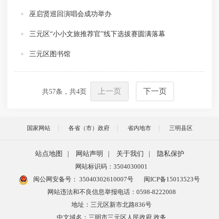
巫启贤巡回演唱会成功举办
三元区“小小文旅推荐官”线下选拔赛圆满落幕
三元区图书馆
上一页
下一页
共
57
条，共
4
页
国家网站
各省（市）政府
省内地市
三明县区
站点地图
|
网站声明
|
关于我们
|
隐私保护
网站标识码：3504030001
闽公网安备号：
35040302610007号
闽ICP备15013523号
网站违法和不良信息举报电话：0598-8222008
地址：三元区新市北路836号
中文域名：三明市三元区人民政府.政务