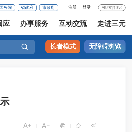
注册
登录
国务院
省政府
市政府
网站支持IPv6
回应
办事服务
互动交流
走进三元
长者模式
无障碍浏览

公示





|
|
|
|