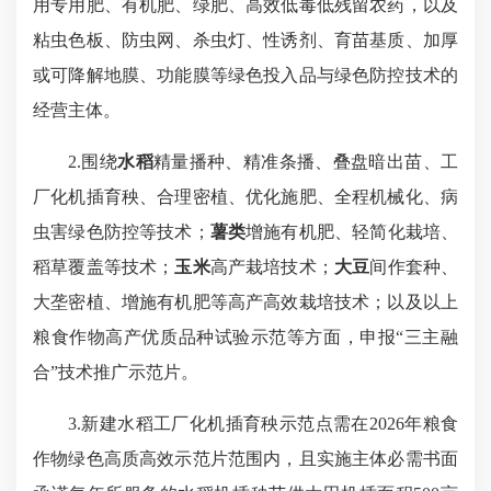
用专用肥、有机肥、绿肥、高效低毒低残留农药，以及
粘虫色板、防虫网、杀虫灯、性诱剂、育苗基质、加厚
或可降解地膜、功能膜等绿色投入品与绿色防控技术的
经营主体。
2.围绕
水稻
精量播种、精准条播、叠盘暗出苗、工
厂化机插育秧、合理密植、优化施肥、全程机械化、病
虫害绿色防控等技术；
薯类
增施有机肥、轻简化栽培、
稻草覆盖等技术；
玉米
高产栽培技术；
大豆
间作套种、
大垄密植、增施有机肥等高产高效栽培技术；以及以上
粮食作物高产优质品种试验示范等方面，申报“三主融
合”技术推广示范片。
3.新建水稻工厂化机插育秧示范点需在2026年粮食
作物绿色高质高效示范片范围内，且实施主体必需书面