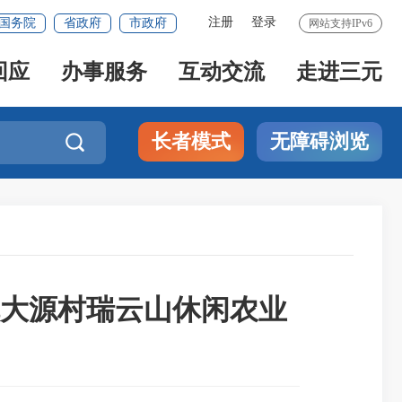
注册
登录
国务院
省政府
市政府
网站支持IPv6
回应
办事服务
互动交流
走进三元
长者模式
无障碍浏览

大源村瑞云山休闲农业