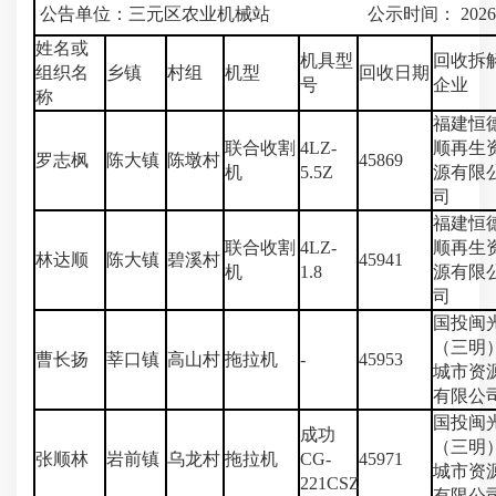
公告单位：三元区农业机械站 公示时间： 2026年
姓名或
机具型
回收拆
组织名
乡镇
村组
机型
回收日期
号
企业
称
福建恒
联合收割
4LZ-
顺再生
罗志枫
陈大镇
陈墩村
45869
机
5.5Z
源有限
司
福建恒
联合收割
4LZ-
顺再生
林达顺
陈大镇
碧溪村
45941
机
1.8
源有限
司
国投闽
（三明
曹长扬
莘口镇
高山村
拖拉机
-
45953
城市资
有限公
国投闽
成功
（三明
张顺林
岩前镇
乌龙村
拖拉机
CG-
45971
城市资
221CSZ
有限公