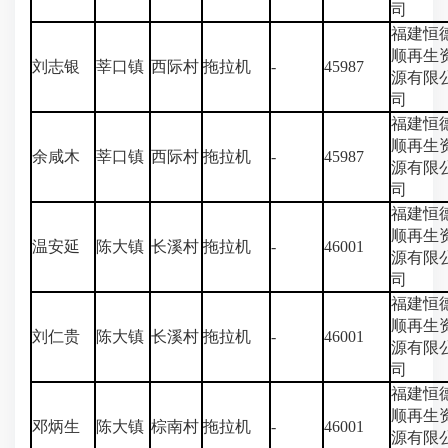
司
福建恒
顺再生
刘志银
莘口镇
西际村
拖拉机
-
45987
源有限
司
福建恒
顺再生
余咸木
莘口镇
西际村
拖拉机
-
45987
源有限
司
福建恒
顺再生
温安延
陈大镇
长溪村
拖拉机
-
46001
源有限
司
福建恒
顺再生
刘仁贵
陈大镇
长溪村
拖拉机
-
46001
源有限
司
福建恒
顺再生
邓炳生
陈大镇
棕南村
拖拉机
-
46001
源有限