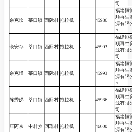
司
福建恒
顺再生
余克坎
莘口镇
西际村
拖拉机
-
45986
源有限
司
福建恒
顺再生
余安存
莘口镇
西际村
拖拉机
-
45993
源有限
司
福建恒
顺再生
余克增
莘口镇
西际村
拖拉机
-
45993
源有限
司
福建恒
顺再生
陈秀娣
莘口镇
西际村
拖拉机
-
45986
源有限
司
福建恒
顺再生
庄阿京
中村乡
回瑶村
拖拉机
-
46000
源有限