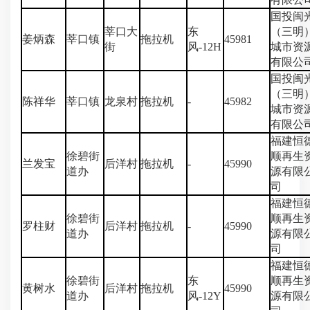
国投闽
莘口大
东
（三明
姜炳森
莘口镇
拖拉机
45981
街
风-12H
城市资
有限公
国投闽
（三明
陈祥华
莘口镇
龙泉村
拖拉机
-
45982
城市资
有限公
福建恒
徐碧街
顺再生
兰发宝
后洋村
拖拉机
-
45990
道办
源有限
司
福建恒
徐碧街
顺再生
罗柱财
后洋村
拖拉机
-
45990
道办
源有限
司
福建恒
徐碧街
东
顺再生
黄树水
后洋村
拖拉机
45990
道办
风-12Y
源有限