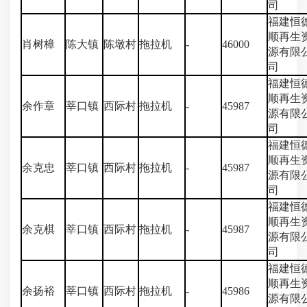
司
福建恒
顺再生
肖树樟
陈大镇
陈墩村
拖拉机
-
46000
源有限
司
福建恒
顺再生
余作章
莘口镇
西际村
拖拉机
-
45987
源有限
司
福建恒
顺再生
余克忠
莘口镇
西际村
拖拉机
-
45987
源有限
司
福建恒
顺再生
余克棋
莘口镇
西际村
拖拉机
-
45987
源有限
司
福建恒
顺再生
余扬裕
莘口镇
西际村
拖拉机
-
45986
源有限