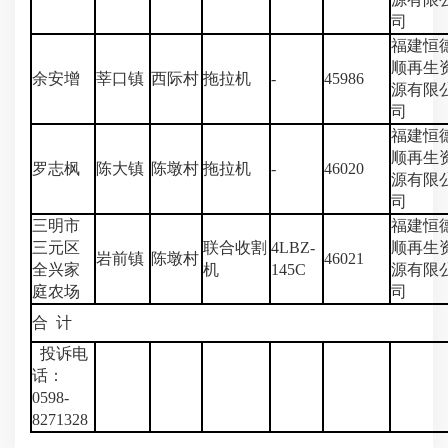
司
福建恒
顺再生
余安增
莘口镇
西际村
拖拉机
-
45986
源有限
司
福建恒
顺再生
罗志枫
陈大镇
陈墩村
拖拉机
-
46020
源有限
司
三明市
福建恒
三元区
联合收割
4LBZ-
顺再生
岩前镇
陈墩村
46021
全兴家
机
145C
源有限
庭农场
司
合 计
投诉电
话：
0598-
8271328