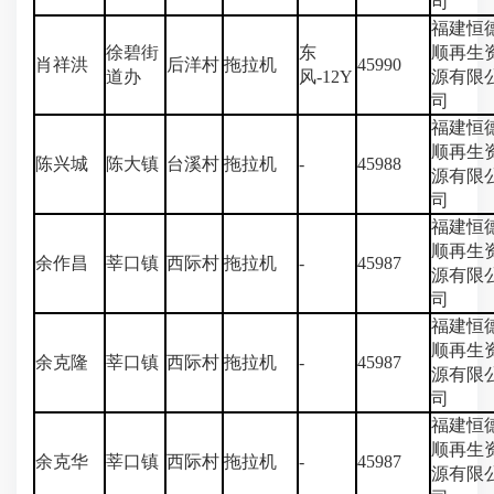
司
福建恒
徐碧街
东
顺再生
肖祥洪
后洋村
拖拉机
45990
道办
风-12Y
源有限
司
福建恒
顺再生
陈兴城
陈大镇
台溪村
拖拉机
-
45988
源有限
司
福建恒
顺再生
余作昌
莘口镇
西际村
拖拉机
-
45987
源有限
司
福建恒
顺再生
余克隆
莘口镇
西际村
拖拉机
-
45987
源有限
司
福建恒
顺再生
余克华
莘口镇
西际村
拖拉机
-
45987
源有限