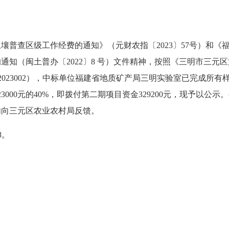
土壤普查区级工作经费的通知》（元财农指〔2023〕57号）和
通知（闽土普办〔2022〕8 号）文件精神，按照《三明市三元
H[CS]2023002），中标单位福建省地质矿产局三明实验室已完
0元的40%，即拨付第二期项目资金329200元，现予以公示。公示
内向三元区农业农村局反馈。
8。