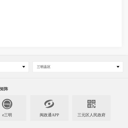
三明县区
矩阵


e三明
闽政通APP
三元区人民政府