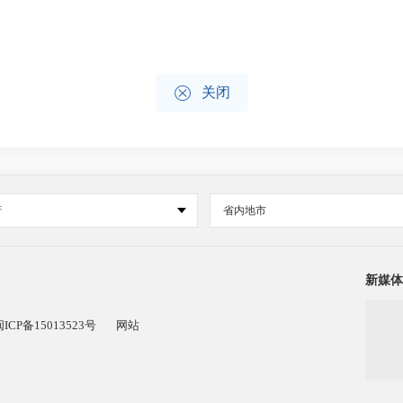

关闭
府
省内地市
新媒体
闽ICP备15013523号
网站