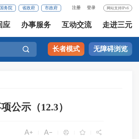
注册
登录
国务院
省政府
市政府
网站支持IPv6
回应
办事服务
互动交流
走进三元
长者模式
无障碍浏览

公示（12.3）





|
|
|
|