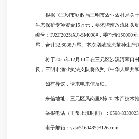
根据《三明市财政局三明市农业农村局关于下
生态保护专项资金15万元，要求增殖放流团头鲂
编号：FJZF2025(XJ)-SM008#，委托价15
尾，合计32.6088万尾。本次增殖放流苗种
将于2025年12月10日在三元区沙溪河
反，三明市渔业执法支队将依照《中华人民共
如有异议，请来电来信反映。
来信地址：三元区凤岗里8栋202水产技术
举报电话（正常上班时间）：0598-8333
电子邮箱：yzsy5169485@126.com