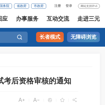
注册
登录
国务院
省政府
市政府
网站支持IPv6
回应
办事服务
互动交流
走进三元
长者模式
无障碍浏览

考试考后资格审核的通知





|
|
|
|