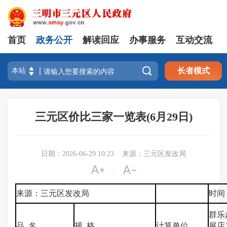
首页
政务公开
解读回应
办事服务
互动交流

长者模式
三元区价比三家一览表(6月29日)
日期：2026-06-29 10:23
来源：三元区发改局


|
来源：三元区发改局
时间：
群乐
品 名
规 格
计算单位
展店