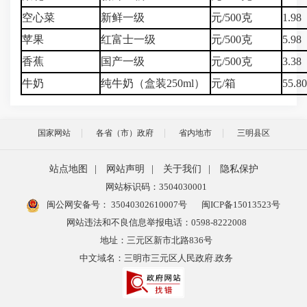
空心菜
新鲜一级
元/500克
1.98
苹果
红富士一级
元/500克
5.98
香蕉
国产一级
元/500克
3.38
牛奶
纯牛奶（盒装250ml）
元/箱
55.8
国家网站
各省（市）政府
省内地市
三明县区
站点地图
|
网站声明
|
关于我们
|
隐私保护
网站标识码：3504030001
闽公网安备号：
35040302610007号
闽ICP备15013523号
网站违法和不良信息举报电话：0598-8222008
地址：三元区新市北路836号
中文域名：三明市三元区人民政府.政务