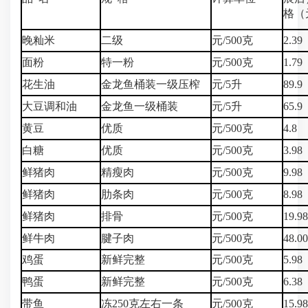
格（
晚籼米
二级
元/500克
2.39
面粉
特一粉
元/500克
1.79
花生油
金龙鱼桶装一级压榨
元/5升
89.9
大豆调和油
金龙鱼一级桶装
元/5升
65.9
黄豆
优质
元/500克
4.8
白糖
优质
元/500克
3.98
鲜猪肉
精瘦肉
元/500克
9.98
鲜猪肉
肋条肉
元/500克
8.98
鲜猪肉
排骨
元/500克
19.98
鲜牛肉
腱子肉
元/500克
48.0
鸡蛋
新鲜完整
元/500克
5.98
鸭蛋
新鲜完整
元/500克
6.38
带鱼
冻250克左右一条
元/500克
15.98