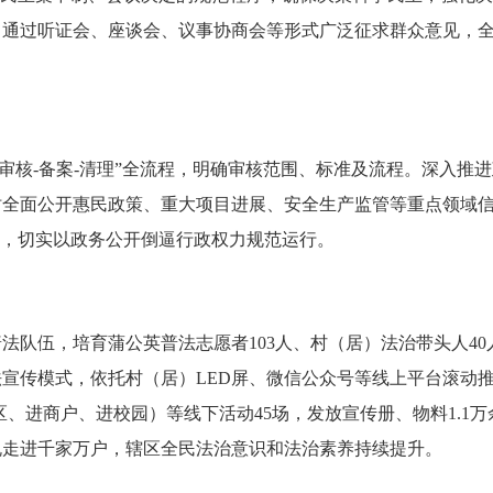
通过听证会、座谈会、议事协商会等形式广泛征求群众意见，全
核-备案-清理”全流程，明确审核范围、标准及流程。深入推
时全面公开惠民政策、重大项目进展、安全生产监管等重点领域
”，切实以政务公开倒逼行政权力规范运行。
伍，培育蒲公英普法志愿者103人、村（居）法治带头人40
法宣传模式，依托村（居）LED屏、微信公众号等线上平台滚动推
区、进商户、进校园）等线下活动45场，发放宣传册、物料1.1万
规走进千家万户，辖区全民法治意识和法治素养持续提升。