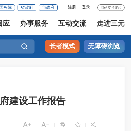
注册
登录
国务院
省政府
市政府
网站支持IPv6
回应
办事服务
互动交流
走进三元
长者模式
无障碍浏览

政府建设工作报告





|
|
|
|