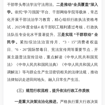
干部带头尊法学法守法用法。
二是推动“全员覆盖”深入
学。
依托“学习强国”平台、干部网络学院等载体，常态
化开展干部法治学习教育，精心组织行政执法资格考
试，2025年度全镇4 名干部职工顺利通过考核，行政执
法队伍专业化水平显著提升。
三是实现 “干群联动” 全
民学。
紧扣综治法治宣传月、“3・15”消费者权益
日、“6・26”国际禁毒日、宪法宣传周等重要节点，开
展主题普法宣传活动，重点解读《中华人民共和国宪
法》《中华人民共和国民法典》《中华人民共和国人民
调解法》等与群众生产生活密切相关的法律法规，推动
法律知识走进田间地头、融入日常生产生活。
（三）规范行权流程，提升依法行政工作质效
一是重大决策法治化推进。
严格执行重大行政决策