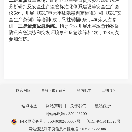
二是聚焦安全宣传。
组织企业主要负责人参加煤矿风险
分析研判及安全生产监管标准化体系建设等安全生产会
议
6
次，开展《煤矿重大事故隐患判定标准》和《煤矿安
全生产条例》等培训
6
次，悬挂横幅
6
条，
400
余人次参
训。
三是聚焦应急演练。
指导
企业开
展水害应急预案暨
防汛应急演练和突发环境事件应急演练各
1
次，
128
人次
参加演练。
国家网站
各省（市）政府
省内地市
三明县区
站点地图
|
网站声明
|
关于我们
|
隐私保护
网站标识码：3504030001
闽公网安备号：
35040302610007号
闽ICP备15013523号
网站违法和不良信息举报电话：0598-8222008