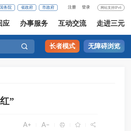
注册
登录
国务院
省政府
市政府
网站支持IPv6
回应
办事服务
互动交流
走进三元
长者模式
无障碍浏览

红”





|
|
|
|