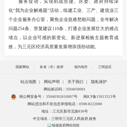
服务促动，实现初战告捷。区委、政府持续深
化“我为企业解难题”活动，组建工业、三产、建筑业三
个企业服务办公室，聚焦企业急难愁盼问题，全年解决
问题254条、答复建议110条，打通企业发展壮大的难点
堵点，以企业可感的新变化、新进展检验主题教育成
效，为三元区经济高质量发展增添强劲动能。
国家网站
各省（市）政府
省内地市
三明县区
站点地图
|
网站声明
|
关于我们
|
隐私保护
网站标识码：3504030001
闽公网安备号：
35040302610007号
闽ICP备15013523号
网站违法和不良信息举报电话：0598-8222008
地址：三元区新市北路836号
中文域名：三明市三元区人民政府.政务