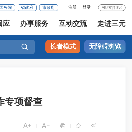
注册
登录
国务院
省政府
市政府
网站支持IPv6
回应
办事服务
互动交流
走进三元
长者模式
无障碍浏览

作专项督查





|
|
|
|