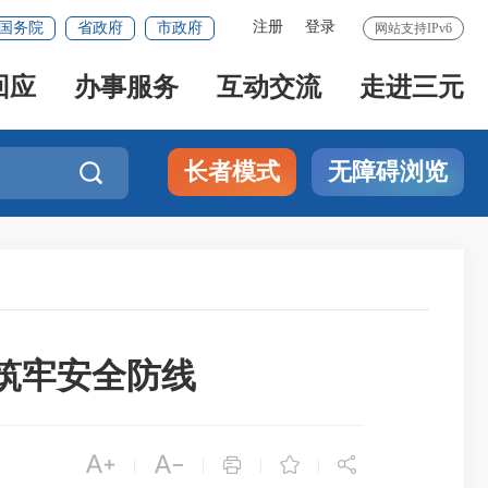
注册
登录
国务院
省政府
市政府
网站支持IPv6
回应
办事服务
互动交流
走进三元
长者模式
无障碍浏览

筑牢安全防线





|
|
|
|