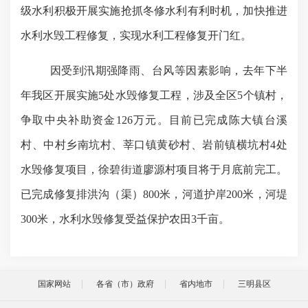
级水利积极开展实施抢抓冬修水利有利时机，加快推进
水利水毁工程修复，实现水利工程修复开门红。
因受到汛期强降雨、台风等因素影响，去年下半
年我区开展实施
5
处水毁修复工程，涉及全区
5
个镇村，
争取中央补助资金
126
万元。目前已完成陈大镇台溪
村、中村乡南坑村、莘口镇黄砂村、岩前镇横坑村
4
处
水毁修复项目，徐碧街道廖源村项目将于月底前完工。
已完成修复排洪沟（渠）
800
米，河道护岸
200
米，河堤
300
米，水利水毁修复受益保护农田
3
千亩。
国家网站
各省（市）政府
省内地市
三明县区