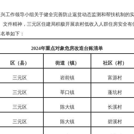
工作领导小组关于健全完善防止返贫动态监测和帮扶机制的实
号）文件精神，三元区住建局积极开展农村低收入人群住房安全有保
体名单如下：
2024年重点对象危房改造台账清单
区（县）
街道（镇）
社区（村）
三元区
岩前镇
富源村
三元区
莘口镇
蓬坑村
三元区
陈大镇
长溪村
三元区
陈大镇
碧溪村