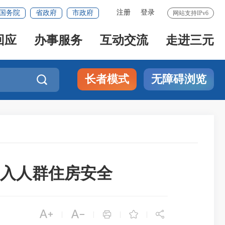
注册
登录
国务院
省政府
市政府
网站支持IPv6
回应
办事服务
互动交流
走进三元
长者模式
无障碍浏览

入人群住房安全





|
|
|
|