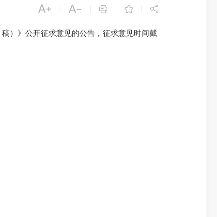





|
|
|
|
稿
）
》公开征求意见的公告，征求意见时间截
。