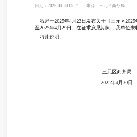
日期：2025-04-30 09:21
来源：三元区商务局
我局于202
5
年
4
月
23
日发布关于《三元区202
至202
5
年
4
月
29
日
。
在征求意见期间，我单位未
特此说明。
三元区商务局
202
5
年
4
月
30
日