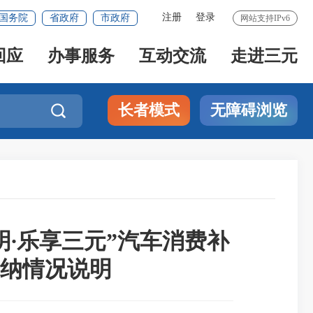
注册
登录
国务院
省政府
市政府
网站支持IPv6
回应
办事服务
互动交流
走进三元
长者模式
无障碍浏览

明∙乐享三元”汽车消费补
纳情况说明