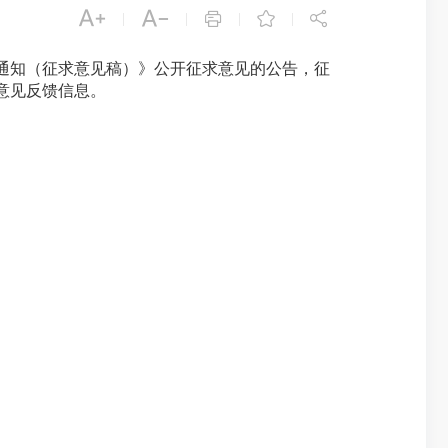





|
|
|
|
的通知（征求意见稿）》公开征求意见的公告，征
意见反馈信息。