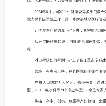
体、乡村一体，大力提升基层医疗卫生服务能
2024年6月，国家卫生健康委等多部门联
院支援县级医院工作，进一步解决城乡医疗资
让优质医疗资源真“沉”下去，紧密型县域医
从开展医联体建设，到推进县域医共体，国家
程……
对口帮扶如何帮到“点”上？临床重点专科建
曾经，有患者反映，在县医院孩子拔个喉咙里
在总人口约37万人的河北省怀来县，通过两
源，ICU、急诊科等29个专业科室130余位专
胸痛、卒中、创伤、危重孕产妇救治、危重新生