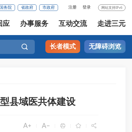
注册
登录
国务院
省政府
市政府
网站支持IPv6
回应
办事服务
互动交流
走进三元
长者模式
无障碍浏览

密型县域医共体建设





|
|
|
|