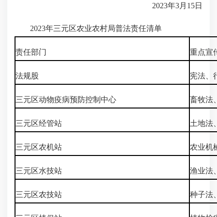
2023年3月15日
2023年三元区农业农村局普法责任清单
责任部门
重点宣
法规股
宪法、
三元区动物疫病预防控制中心
畜牧法
三元区经管站
土地法
三元区农机站
农业机
三元区水技站
渔业法
三元区农技站
种子法