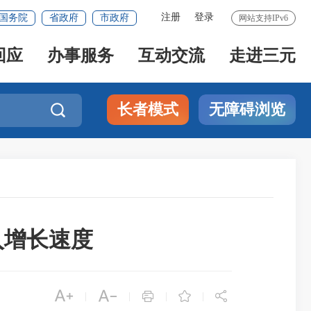
注册
登录
国务院
省政府
市政府
网站支持IPv6
回应
办事服务
互动交流
走进三元
长者模式
无障碍浏览

入增长速度





|
|
|
|