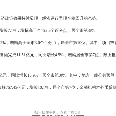
稳经济政策效果持续显现，经济运行呈现企稳回升的态势。
增长
7.1
%
，
增幅
高于全市
2.2个百分点，
居全市第
3位
。
.2%，
增幅
高于全市
3.6个百分点，居全市第10位
。
其中，
项目投
售额
完成
11.51
亿元，同比增长
4.5
%，增幅居全市第
7
位。限上批
亿元，同比增长
15.9
%，居全
市
第
3
位
。
其中，地
方一般公共预算
余额
767.45
亿元，增长
10.1
%，居全市第
7
位；金融机构本外币贷
扫一扫在手机上查看当前页面