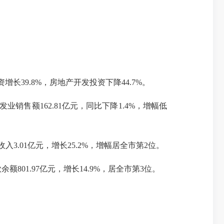
资增长
39.8
%，房地产开发投资
下降
44.7
%。
发业销售额
162.81
亿元，同比
下降
1.4
%，
增幅
低
收
入
3.01亿元，增长25.2%，增幅居全市第2位
。
款余额
801.97
亿元，增长
14.9
%，居全市第
3
位。