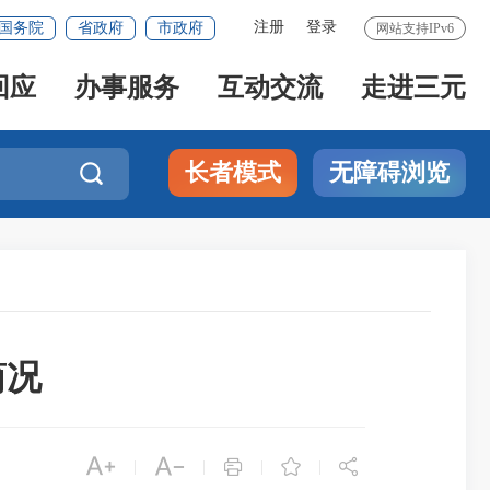
注册
登录
国务院
省政府
市政府
网站支持IPv6
回应
办事服务
互动交流
走进三元
长者模式
无障碍浏览

简况





|
|
|
|