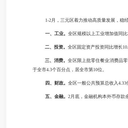
1-2月，三元区着力推动高质量发展，
一、
工业。
全
区
规模以上工业增加值
同比
二
、投资。
全
区
固定
资产投资
同比
增长
10
三
、消费。
全
区
限上
批零住餐业消费品零
于全
市
4.3
个百分点，
居全市第
10
位。
四
、财政。
全
区
一般公共预算总收入
4.33
五
、金融。
2
月底，金融机构本外币存款