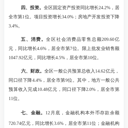
四、投资。
全
区
固定资产投资
同比
增长
24.2%，居
全市第1位
。
项目投资增长
34.0
%；
房地产开发投资
下降
3.4
%
。
五
、消费。
全
区
社会消费品零售总额
209.60
亿
元，同比增长
4.6%，居全市第7位。
限上批发业销售额
1047.92
亿元，同比增长
4.5
%，居全市第
10
位
。
六
、财政。
全区一般公共预算总收入
14.62
亿元，
同口径下降
4.4
%，居全市第9位。其中，地方一般公共
预算收入完成
10.48
亿元，同口径
下降
2.0
%，居全市第
11
位。
七
、金融。
12
月底，金融机构本外币存款余额
720.74
亿元，同比增长
3.6
%，居全市第11位
；
金融机构