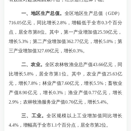
一、地区生产总值。
全
区
地区生产总值（
GDP）
716.05
亿元，同比增长
2.8
%，
增幅
低
于全市
0.3
个百分
点
，居全市第
8
位。其中，
第一产业增加值
25.59
亿元，
增长
5.
3
%
；
第二产业增加值
362.77
亿元，增长
5.0
%
；
第
三产业增加值
327.69
亿元，增长
0.3
%
。
二、农业。
全区农林牧渔业总产值
43.66
亿元，同
比增长
5.8
%，居全市第
1
位
。其中
，
农业产值
25.63
亿
元，增长
7.
8
%；林业产值
7.60
亿元，增长
5.5
%；畜牧业
产值
8.90
亿元，
增长
0.3%；渔业产值0.
77
亿元，增长
2.9
%；农林牧渔服务业产值0.
76
亿元，增长
5.4
%。
三、工业。
全
区
规模以上工业增加值
同比
增长
4.4
%
，
增幅
高于全市
1.1个百分点，居全市第2位
。