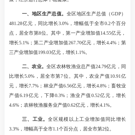
一、地区生产总值。
全
区
地区生产总值（
GDP）
481.28
亿元，同比增长
3.0
%，
增幅
低
于全市
0.2
个百分
点
，居全市第
8
位。其中，
第一产业增加值
14.55
亿元，
增长
5.
1
%
；
第二产业增加值
267.70
亿元，增长
4.4
%
；
第
三产业增加值
199.03
亿元，增长
1.1
%
。
二、农业。
全区农林牧渔业总产值
24.79
亿元，同
比增长
5.0
%，居全市第
7
位
。其中
，
农业产值
10.91
亿
元，增长
7.7
%；林业产值
6.56
亿元，增长
4.8
%；畜牧业
产值
6.19
亿元，
下降
0.3
%；渔业产值
0.52
亿元，增长
4.
6
%；农林牧渔服务业产值0.
62
亿元，增长
4.
1
%。
三、工业。
全
区
规模以上工业增加值
同比
增长
3.3
%
，
增幅
高于全市
1.1个百分点，居全市第2位
。