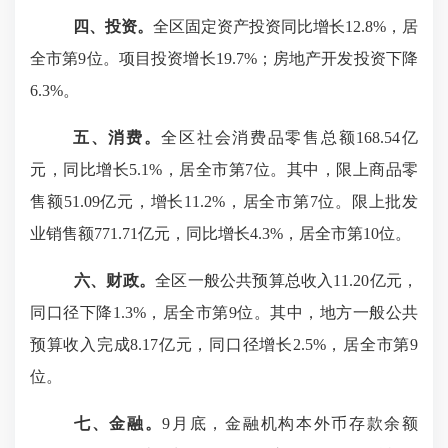
四、投资。
全
区
固定资产投资
同比
增长
12.8%，居
全市第9位
。
项目投资增长
19.7
%；
房地产开发投资
下降
6.3
%
。
五
、消费。
全
区
社会消费品零售总额
168.54
亿
元，同比增长
5.1%，居全市第7位。
其中，限上商品零
售额
51.09
亿元，增长
11.2
%，居全市第
7
位。
限上批发
业销售额
771.71
亿元，同比增长
4.3
%，居全市第
10
位
。
六
、财政。
全
区
一般公共预算总收入
11.20
亿元，
同
口径下降
1.3%
，居全市第
9
位
。其中，
地方一般公共
预算收入完成
8.17
亿元，
同
口径
增长
2.5
%，居全市第
9
位。
七
、金融。
9
月底，
金融机构本外币存款余额