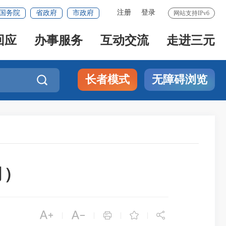
注册
登录
国务院
省政府
市政府
网站支持IPv6
回应
办事服务
互动交流
走进三元
长者模式
无障碍浏览

月）





|
|
|
|