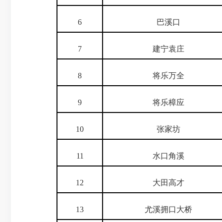
6
巴溪口
7
建宁袁庄
8
将乐万全
9
将乐樟应
10
张家坊
11
水口角溪
12
大田高才
13
尤溪拥口大桥