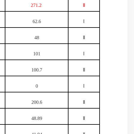
271.2
Ⅱ
62.6
Ⅰ
48
Ⅱ
101
Ⅰ
100.7
Ⅱ
0
Ⅰ
200.6
Ⅱ
48.89
Ⅱ