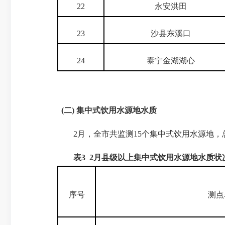
22
永安洪田
23
沙县东溪口
24
泰宁金湖湖心
(
二
)
集中式饮用水源地水质
2
月，全市共监测
15
个集中式饮用水源地，
表
3 2
月县级以上集中式饮用水源地水质状
序号
测点