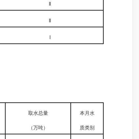
Ⅱ
Ⅱ
Ⅰ
取水总量
本月水
（万吨）
质类别