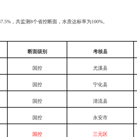
87.5%
，共监测
8
个省控断面，水质达标率为
100%
。
断面级别
考核县
国控
尤溪县
国控
宁化县
国控
清流县
国控
永安市
国控
三元区