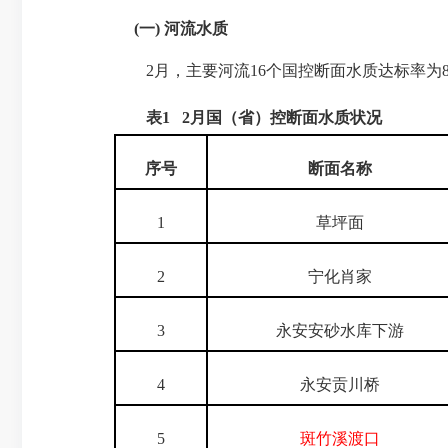
(
一
)
河流水质
2
月，主要河流
16
个国控断面水质达标率为
表
1 2
月国（省）控断面水质状况
序号
断面名称
1
草坪面
2
宁化肖家
3
永安安砂水库下游
4
永安贡川桥
5
斑竹溪渡口