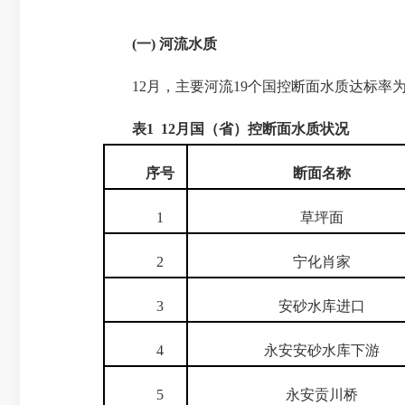
(
一
)
河流水质
12月，主要河流19个国控断面水质达标率为1
表
1 12
月国（省）控断面水质状况
序号
断面名称
1
草坪面
2
宁化肖家
3
安砂水库进口
4
永安安砂水库下游
5
永安贡川桥