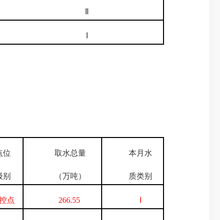
Ⅱ
Ⅰ
位
取水总量
本月水
别
（万吨）
质类别
控点
266.55
Ⅰ