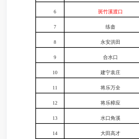
6
斑竹溪渡口
7
练畲
8
永安洪田
9
合水口
10
建宁袁庄
11
将乐万全
12
将乐樟应
13
水口角溪
14
大田高才