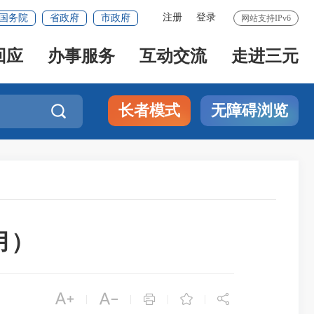
注册
登录
国务院
省政府
市政府
网站支持IPv6
回应
办事服务
互动交流
走进三元
长者模式
无障碍浏览

月）





|
|
|
|