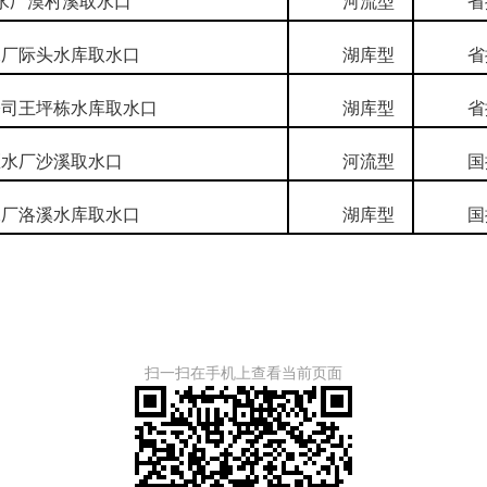
厂漠村溪取水口
河流型
省
厂际头水库取水口
湖库型
省
司王坪栋水库取水口
湖库型
省
水厂沙溪取水口
河流型
国
厂洛溪水库取水口
湖库型
国
扫一扫在手机上查看当前页面