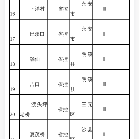
永安
下洋村
省控
Ⅲ
16
市
永安
巴溪口
省控
Ⅱ
17
市
明溪
瀚仙
省控
Ⅱ
18
县
明溪
吉口
省控
Ⅲ
19
县
渡头坪
三元
省控
Ⅲ
20
老桥
区
沙县
夏茂桥
省控
Ⅱ