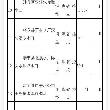
沙县区双溪水库取
湖库
省控
Ⅰ
10
水口
78.087
型
点
将乐县下村水厂漠
河流
省控
Ⅱ
11
村溪取水口
91.6
型
点
泰宁县北溪水厂际
湖库
省控
Ⅰ
12
头水库取水口
50.1
型
点
建宁县自来水公司
湖库
省控
41
Ⅱ
13
王坪栋水库取水口
型
点