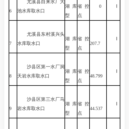
尤溪县自来水厂大
湖库
省控
0
Ⅰ
6
池水库取水口
型
点
尤溪县东村溪兴头
湖库
省控
Ⅰ
7
水库取水口
207.7
型
点
沙县区第一水厂洞
湖库
省控
Ⅰ
8
天岩水库取水口
48.799
型
点
沙县区第三水厂马
湖库
省控
Ⅰ
9
岩水库取水口
44.537
型
点