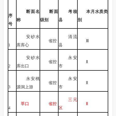
断面名
断面
考核
本月水质类
序
称
级别
县
别
号
安砂水
清流
省控
Ⅲ
1
库库心
县
安砂水
永安
省控
Ⅱ
2
库出口
市
永安桃
永安
省控
Ⅱ
3
源洞上游
市
三元
莘口
省控
Ⅱ
4
区