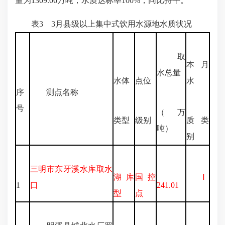
量为1309.06万吨，水质达标率100%，同比持平。
表3 3月县级以上集中式饮用水源地水质状况
取
本月
水总量
水体
点位
水
序
测点名称
号
（万
类型
级别
质类
吨）
别
三明市东牙溪水库取水
湖库
国控
Ⅰ
1
口
241.01
型
点