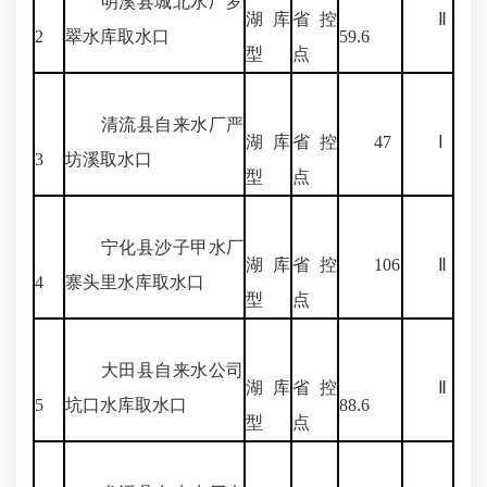
明溪县城北水厂罗
湖库
省控
Ⅱ
2
翠水库取水口
59.6
型
点
清流县自来水厂严
湖库
省控
47
Ⅰ
3
坊溪取水口
型
点
宁化县沙子甲水厂
湖库
省控
106
Ⅱ
4
寨头里水库取水口
型
点
大田县自来水公司
湖库
省控
Ⅱ
5
坑口水库取水口
88.6
型
点