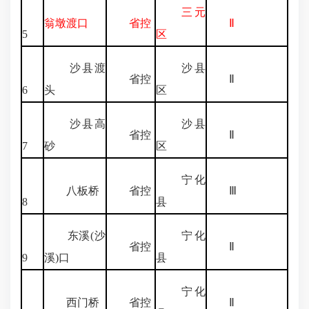
三元
翁墩渡口
省控
Ⅱ
5
区
沙县渡
沙县
省控
Ⅱ
6
头
区
沙县高
沙县
省控
Ⅱ
7
砂
区
宁化
八板桥
省控
Ⅲ
8
县
东溪(沙
宁化
省控
Ⅱ
9
溪)口
县
宁化
西门桥
省控
Ⅱ