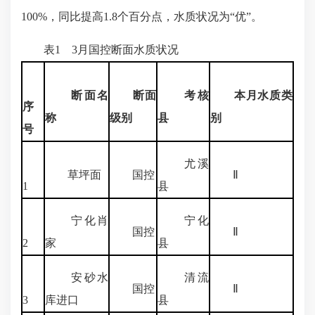
100%，同比提高1.8个百分点，水质状况为“优”。
表1 3月国控断面水质状况
断面名
断面
考核
本月水质类
序
称
级别
县
别
号
尤溪
草坪面
国控
Ⅱ
1
县
宁化肖
宁化
国控
Ⅱ
2
家
县
安砂水
清流
国控
Ⅱ
3
库进口
县