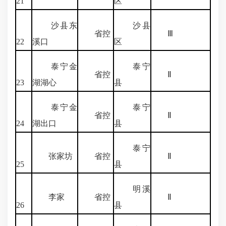
21
区
沙县东
沙县
省控
Ⅲ
22
溪口
区
泰宁金
泰宁
省控
Ⅱ
23
湖湖心
县
泰宁金
泰宁
省控
Ⅱ
24
湖出口
县
泰宁
张家坊
省控
Ⅱ
25
县
明溪
李家
省控
Ⅱ
26
县