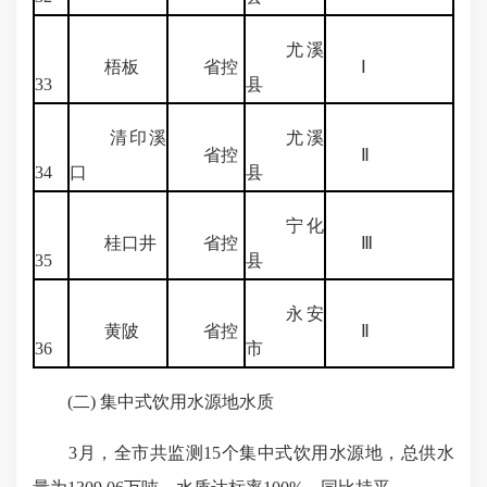
尤溪
梧板
省控
Ⅰ
33
县
清印溪
尤溪
省控
Ⅱ
34
口
县
宁化
桂口井
省控
Ⅲ
35
县
永安
黄陂
省控
Ⅱ
36
市
(二) 集中式饮用水源地水质
3月，全市共监测15个集中式饮用水源地，总供水