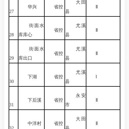
大田
华兴
省控
Ⅱ
27
县
街面水
尤溪
省控
Ⅱ
28
库库心
县
街面水
尤溪
省控
Ⅱ
29
库出口
县
尤溪
下湖
省控
Ⅰ
30
县
永安
下后溪
省控
Ⅱ
31
市
大田
中洋村
省控
Ⅱ
32
县