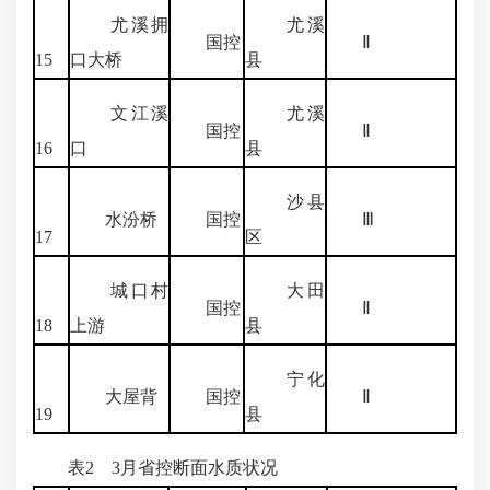
尤溪拥
尤溪
国控
Ⅱ
15
口大桥
县
文江溪
尤溪
国控
Ⅱ
16
口
县
沙县
水汾桥
国控
Ⅲ
17
区
城口村
大田
国控
Ⅱ
18
上游
县
宁化
大屋背
国控
Ⅱ
19
县
表2 3月省控断面水质状况