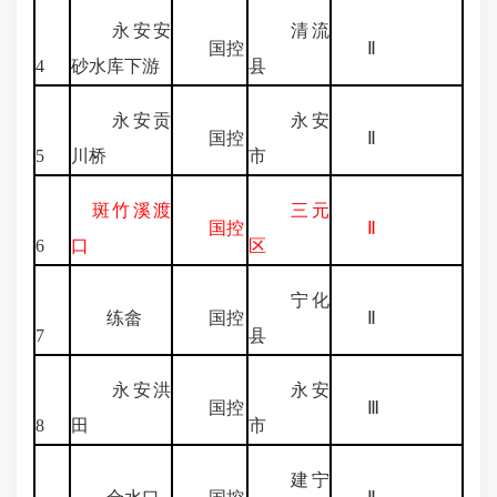
永安安
清流
国控
Ⅱ
4
砂水库下游
县
永安贡
永安
国控
Ⅱ
5
川桥
市
斑竹溪渡
三元
国控
Ⅱ
6
口
区
宁化
练畲
国控
Ⅱ
7
县
永安洪
永安
国控
Ⅲ
8
田
市
建宁