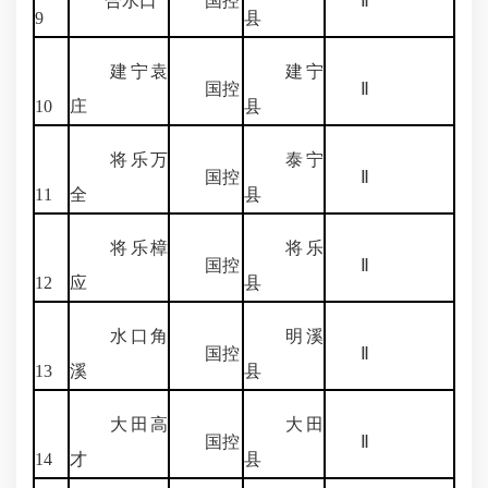
合水口
国控
Ⅱ
9
县
建宁袁
建宁
国控
Ⅱ
10
庄
县
将乐万
泰宁
国控
Ⅱ
11
全
县
将乐樟
将乐
国控
Ⅱ
12
应
县
水口角
明溪
国控
Ⅱ
13
溪
县
大田高
大田
国控
Ⅱ
14
才
县