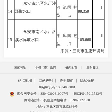
永安市北区水厂沙
河流
国控
Ⅰ
14
溪取水口
99.359
型
点
永安市南区水厂洛
湖库
国控
Ⅱ
15
溪水库取水口
105.668
型
点
来源：三明市生态环境局
国家网站
各省（市）政府
省内地市
三明县区
站点地图
|
网站声明
|
关于我们
|
隐私保护
网站标识码：3504030001
闽公网安备号：
35040302610007号
闽ICP备15013523号
网站违法和不良信息举报电话：0598-8222008
地址：三元区新市北路836号