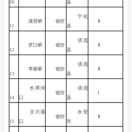
10
县
宁化
溪背桥
省控
Ⅱ
11
县
清流
罗口桥
省控
Ⅱ
12
县
清流
李家桥
省控
Ⅱ
13
县
长潭河
清流
省控
Ⅰ
14
口
县
文川溪
永安
省控
Ⅱ
15
口
市