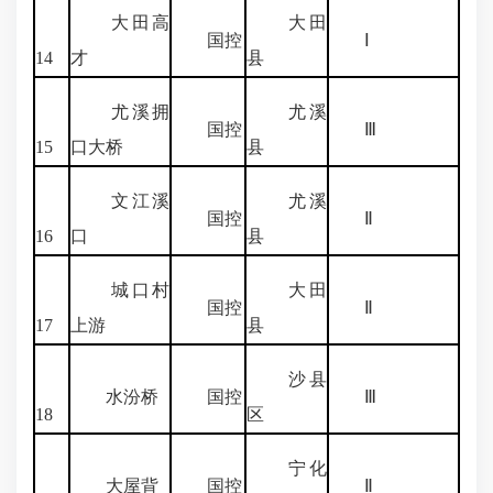
大田高
大田
国控
Ⅰ
14
才
县
尤溪拥
尤溪
国控
Ⅲ
15
口大桥
县
文江溪
尤溪
国控
Ⅱ
16
口
县
城口村
大田
国控
Ⅱ
17
上游
县
沙县
水汾桥
国控
Ⅲ
18
区
宁化
大屋背
国控
Ⅱ