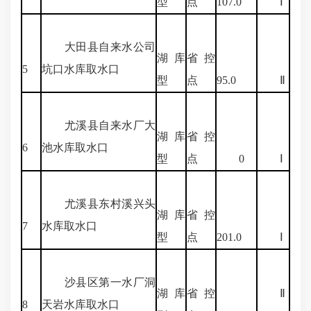
型
点
107.0
Ⅰ
大田县自来水公司
湖库
省控
5
坑口水库取水口
型
点
95.0
Ⅱ
尤溪县自来水厂大
湖库
省控
6
池水库取水口
型
点
0
Ⅰ
尤溪县东村溪兴头
湖库
省控
7
水库取水口
型
点
201.0
Ⅰ
沙县区第一水厂洞
湖库
省控
Ⅱ
8
天岩水库取水口