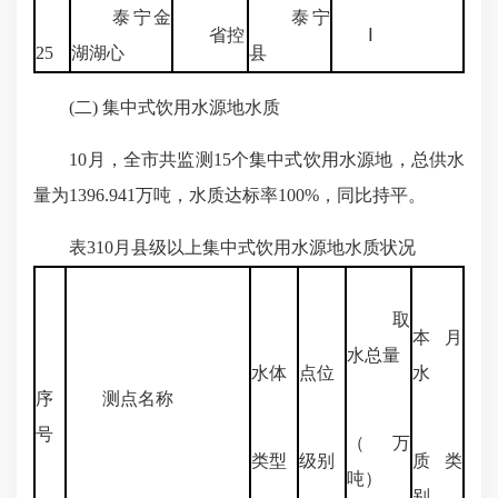
泰宁金
泰宁
省控
Ⅰ
25
湖湖心
县
(
二
)
集中式饮用水源地水质
10
月，全市共监测
15
个集中式饮用水源地，总供水
量为
1396.941
万吨，水质达标率
100%
，同比持平。
表
310
月县级以上集中式饮用水源地水质状况
取
本月
水总量
水体
点位
水
序
测点名称
号
（万
类型
级别
质类
吨）
别