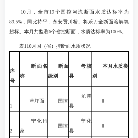
10
月，全市
19
个国控河流断面水质达标率为
89.5%
，同比持平，永安贡川桥、将乐万全断面溶解氧
超标。本月共监测
6
个省控断面，水质达标率为
100%
。
表
110
月国（省）控断面水质状况
断面名
断面
考核
本月水质类
序
称
级别
县
别
号
尤溪
草坪面
国控
Ⅱ
1
县
宁化肖
宁化
国控
Ⅱ
2
家
县