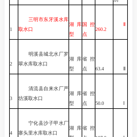
三明市东牙溪水库
湖库
国控
Ⅱ
1
取水口
260.2
型
点
明溪县城北水厂罗
湖库
省控
2
翠水库取水口
型
点
63.4
Ⅱ
清流县自来水厂严
湖库
省控
3
坊溪取水口
型
点
50.0
Ⅰ
宁化县沙子甲水厂
湖库
省控
4
寨头里水库取水口