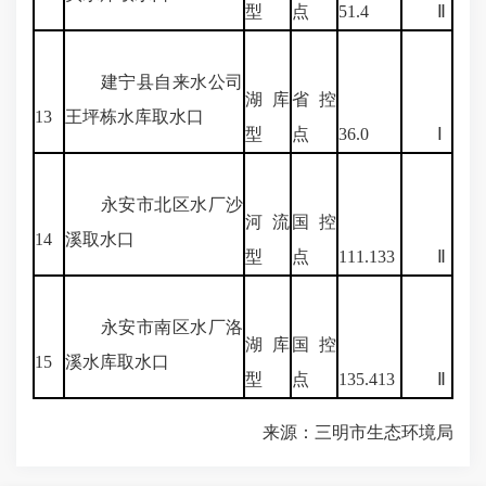
型
点
51.4
Ⅱ
建宁县自来水公司
湖库
省控
13
王坪栋水库取水口
型
点
36.0
Ⅰ
永安市北区水厂沙
河流
国控
14
溪取水口
型
点
111.133
Ⅱ
永安市南区水厂洛
湖库
国控
15
溪水库取水口
型
点
135.413
Ⅱ
来源：三明市生态环境局