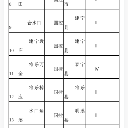
8
田
市
建宁
合水口
国控
Ⅱ
9
县
建宁袁
建宁
国控
Ⅱ
10
庄
县
将乐万
泰宁
国控
Ⅳ
11
全
县
将乐樟
将乐
国控
Ⅱ
12
应
县
水口角
明溪
国控
Ⅱ
13
溪
县