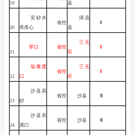
19
县
安砂水
清流
省控
Ⅱ
20
库库心
县
三元
莘口
省控
Ⅱ
21
区
翁墩渡
三元
省控
Ⅱ
22
口
区
沙县高
省控
沙县
Ⅲ
23
砂
沙县东
省控
沙县
Ⅲ
24
溪口