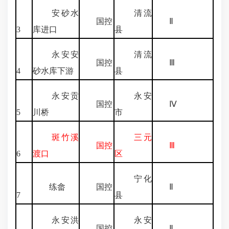
安砂水
清流
国控
Ⅱ
3
库进口
县
永安安
清流
国控
Ⅲ
4
砂水库下游
县
永安贡
永安
国控
Ⅳ
5
川桥
市
斑竹溪
三元
国控
Ⅲ
6
渡口
区
宁化
练畲
国控
Ⅱ
7
县
永安洪
永安
国控
Ⅱ