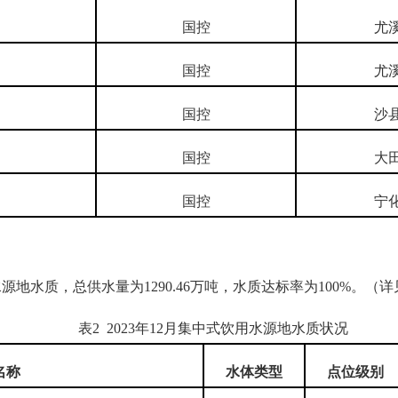
国控
尤
国控
尤
国控
沙
国控
大
国控
宁
地水质，总供水量为1290.46万吨，水质达标率为100%。（详
表2 2023年12月集中式饮用水源地水质状况
名称
水体
类型
点位
级别