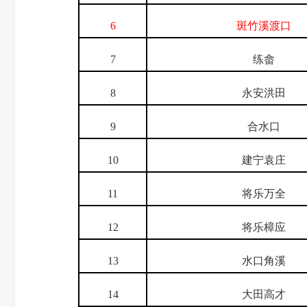
6
斑竹溪渡口
7
练畲
8
永安洪田
9
合水口
10
建宁袁庄
11
将乐万全
12
将乐樟应
13
水口角溪
14
大田高才