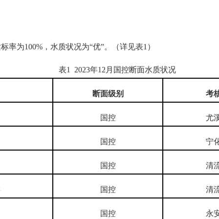
标率为100%，水质状况为“优”。（详见表1）
表1 2023年12月国控断面水质状况
断面级别
考
国控
尤
国控
宁
国控
清
游
国控
清
国控
永