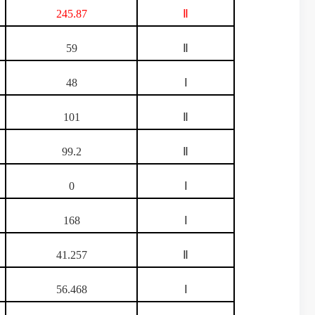
245.87
Ⅱ
59
Ⅱ
48
Ⅰ
101
Ⅱ
99.2
Ⅱ
0
Ⅰ
168
Ⅰ
41.257
Ⅱ
56.468
Ⅰ