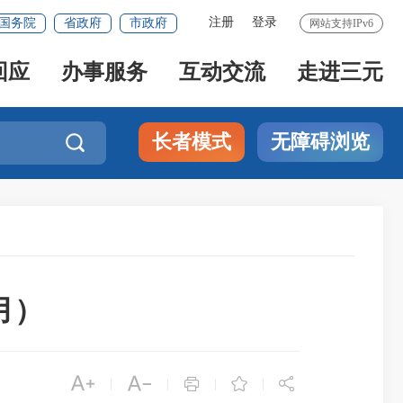
注册
登录
国务院
省政府
市政府
网站支持IPv6
回应
办事服务
互动交流
走进三元
长者模式
无障碍浏览

月）





|
|
|
|