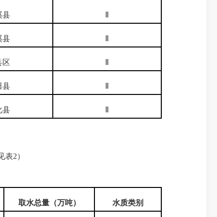
溪县
Ⅱ
溪县
Ⅱ
县区
Ⅱ
田县
Ⅱ
化县
Ⅱ
见表2）
取水总量
（万吨）
水质
类别