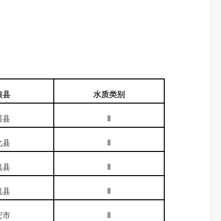
核县
水质类别
溪县
Ⅱ
化县
Ⅱ
流县
Ⅱ
流县
Ⅱ
安市
Ⅱ