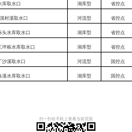
水库取水口
湖库型
省控点
漠村溪取水口
河流型
省控点
际头水库取水口
湖库型
省控点
王坪栋水库取水口
湖库型
省控点
厂沙溪取水口
河流型
国控点
洛溪水库取水口
湖库型
国控点
扫一扫在手机上查看当前页面