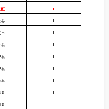
元区
Ⅱ
化县
Ⅱ
安市
Ⅱ
宁县
Ⅱ
宁县
Ⅱ
宁县
Ⅱ
乐县
Ⅱ
溪县
Ⅱ
田县
Ⅰ